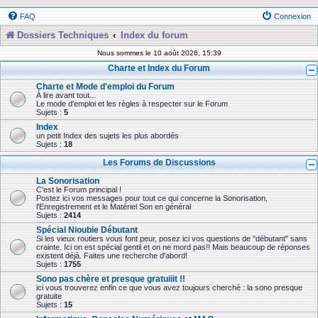
FAQ
Connexion
Dossiers Techniques
Index du forum
Nous sommes le 10 août 2026, 15:39
Charte et Index du Forum
Charte et Mode d'emploi du Forum
À lire avant tout...
Le mode d'emploi et les règles à respecter sur le Forum
Sujets :
5
Index
un petit Index des sujets les plus abordés
Sujets :
18
Les Forums de Discussions
La Sonorisation
C'est le Forum principal !
Postez ici vos messages pour tout ce qui concerne la Sonorisation,
l'Enregistrement et le Matériel Son en général
Sujets :
2414
Spécial Nioubie Débutant
Si les vieux routiers vous font peur, posez ici vos questions de "débutant" sans
crainte. Ici on est spécial gentil et on ne mord pas!! Mais beaucoup de réponses
existent déjà. Faites une recherche d'abord!
Sujets :
1755
Sono pas chère et presque gratuiiit !!
ici vous trouverez enfin ce que vous avez toujours cherché : la sono presque
gratuite
Sujets :
15