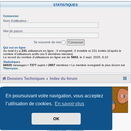
STATISTIQUES
Connexion
Nom d’utilisateur :
Mot de passe :
Se souvenir de moi
Qui est en ligne
Au total il y a
231
utilisateurs en ligne : 0 enregistré, 0 invisible et 231 invités (d’après le
nombre d’utilisateurs actifs ces 5 dernières minutes)
Le record du nombre d’utilisateurs en ligne est de
5803
, le 2 sept. 2025, 6:10
Statistiques
66020
messages •
7377
sujets •
2857
membres • Le membre enregistré le plus récent est
Thierryaix
.
Dossiers Techniques
Index du forum
En poursuivant votre navigation, vous acceptez
l’utilisation de cookies.
En savoir plus
OK
Développé par Forum Software © phpBB Limited
Traduit par phpBB-fr
Confidentialité
|
Conditions