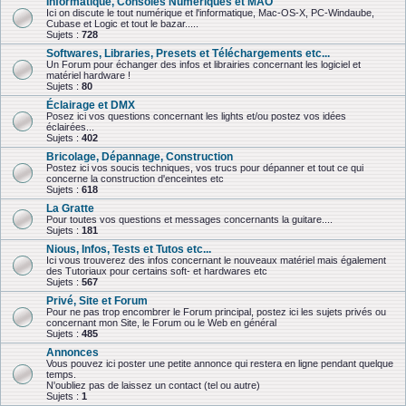
Informatique, Consoles Numériques et MAO
Ici on discute le tout numérique et l'informatique, Mac-OS-X, PC-Windaube,
Cubase et Logic et tout le bazar.....
Sujets :
728
Softwares, Libraries, Presets et Téléchargements etc...
Un Forum pour échanger des infos et librairies concernant les logiciel et
matériel hardware !
Sujets :
80
Éclairage et DMX
Posez ici vos questions concernant les lights et/ou postez vos idées
éclairées...
Sujets :
402
Bricolage, Dépannage, Construction
Postez ici vos soucis techniques, vos trucs pour dépanner et tout ce qui
concerne la construction d'enceintes etc
Sujets :
618
La Gratte
Pour toutes vos questions et messages concernants la guitare....
Sujets :
181
Nious, Infos, Tests et Tutos etc...
Ici vous trouverez des infos concernant le nouveaux matériel mais également
des Tutoriaux pour certains soft- et hardwares etc
Sujets :
567
Privé, Site et Forum
Pour ne pas trop encombrer le Forum principal, postez ici les sujets privés ou
concernant mon Site, le Forum ou le Web en général
Sujets :
485
Annonces
Vous pouvez ici poster une petite annonce qui restera en ligne pendant quelque
temps.
N'oubliez pas de laissez un contact (tel ou autre)
Sujets :
1