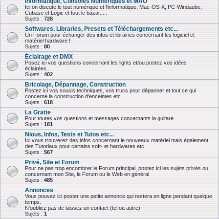
Informatique, Consoles Numériques et MAO
Ici on discute le tout numérique et l'informatique, Mac-OS-X, PC-Windaube,
Cubase et Logic et tout le bazar.....
Sujets :
728
Softwares, Libraries, Presets et Téléchargements etc...
Un Forum pour échanger des infos et librairies concernant les logiciel et
matériel hardware !
Sujets :
80
Éclairage et DMX
Posez ici vos questions concernant les lights et/ou postez vos idées
éclairées...
Sujets :
402
Bricolage, Dépannage, Construction
Postez ici vos soucis techniques, vos trucs pour dépanner et tout ce qui
concerne la construction d'enceintes etc
Sujets :
618
La Gratte
Pour toutes vos questions et messages concernants la guitare....
Sujets :
181
Nious, Infos, Tests et Tutos etc...
Ici vous trouverez des infos concernant le nouveaux matériel mais également
des Tutoriaux pour certains soft- et hardwares etc
Sujets :
567
Privé, Site et Forum
Pour ne pas trop encombrer le Forum principal, postez ici les sujets privés ou
concernant mon Site, le Forum ou le Web en général
Sujets :
485
Annonces
Vous pouvez ici poster une petite annonce qui restera en ligne pendant quelque
temps.
N'oubliez pas de laissez un contact (tel ou autre)
Sujets :
1