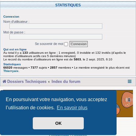
STATISTIQUES
Connexion
Nom d’utilisateur :
Mot de passe :
Se souvenir de moi
Qui est en ligne
Au total il y a
133
utilisateurs en ligne : 1 enregistré, 0 invisible et 132 invités (d’après le
nombre d’utilisateurs actifs ces 5 dernières minutes)
Le record du nombre d’utilisateurs en ligne est de
5803
, le 2 sept. 2025, 6:10
Statistiques
66020
messages •
7377
sujets •
2857
membres • Le membre enregistré le plus récent est
Thierryaix
.
Dossiers Techniques
Index du forum
En poursuivant votre navigation, vous acceptez
l’utilisation de cookies.
En savoir plus
OK
Développé par Forum Software © phpBB Limited
Traduit par phpBB-fr
Confidentialité
|
Conditions