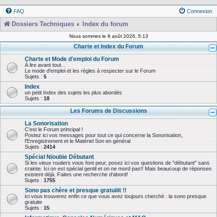
FAQ
Connexion
Dossiers Techniques
Index du forum
Nous sommes le 8 août 2026, 5:13
Charte et Index du Forum
Charte et Mode d'emploi du Forum
À lire avant tout...
Le mode d'emploi et les règles à respecter sur le Forum
Sujets :
5
Index
un petit Index des sujets les plus abordés
Sujets :
18
Les Forums de Discussions
La Sonorisation
C'est le Forum principal !
Postez ici vos messages pour tout ce qui concerne la Sonorisation,
l'Enregistrement et le Matériel Son en général
Sujets :
2414
Spécial Nioubie Débutant
Si les vieux routiers vous font peur, posez ici vos questions de "débutant" sans
crainte. Ici on est spécial gentil et on ne mord pas!! Mais beaucoup de réponses
existent déjà. Faites une recherche d'abord!
Sujets :
1755
Sono pas chère et presque gratuiiit !!
ici vous trouverez enfin ce que vous avez toujours cherché : la sono presque
gratuite
Sujets :
15