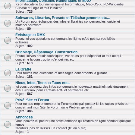
Informatique, Consoles Numériques et MAO
Ici on discute le tout numérique et l'informatique, Mac-OS-X, PC-Windaube,
Cubase et Logic et tout le bazar.....
Sujets :
728
Softwares, Libraries, Presets et Téléchargements etc...
Un Forum pour échanger des infos et librairies concernant les logiciel et
matériel hardware !
Sujets :
80
Éclairage et DMX
Posez ici vos questions concernant les lights et/ou postez vos idées
éclairées...
Sujets :
402
Bricolage, Dépannage, Construction
Postez ici vos soucis techniques, vos trucs pour dépanner et tout ce qui
concerne la construction d'enceintes etc
Sujets :
618
La Gratte
Pour toutes vos questions et messages concernants la guitare....
Sujets :
181
Nious, Infos, Tests et Tutos etc...
Ici vous trouverez des infos concernant le nouveaux matériel mais également
des Tutoriaux pour certains soft- et hardwares etc
Sujets :
567
Privé, Site et Forum
Pour ne pas trop encombrer le Forum principal, postez ici les sujets privés ou
concernant mon Site, le Forum ou le Web en général
Sujets :
485
Annonces
Vous pouvez ici poster une petite annonce qui restera en ligne pendant quelque
temps.
N'oubliez pas de laissez un contact (tel ou autre)
Sujets :
1