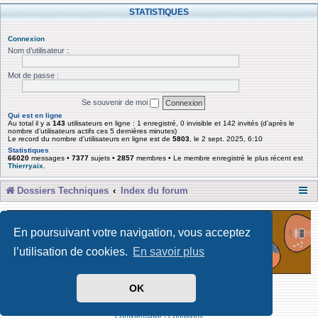
STATISTIQUES
Connexion
Nom d’utilisateur :
Mot de passe :
Se souvenir de moi
Qui est en ligne
Au total il y a
143
utilisateurs en ligne : 1 enregistré, 0 invisible et 142 invités (d’après le
nombre d’utilisateurs actifs ces 5 dernières minutes)
Le record du nombre d’utilisateurs en ligne est de
5803
, le 2 sept. 2025, 6:10
Statistiques
66020
messages •
7377
sujets •
2857
membres • Le membre enregistré le plus récent est
Thierryaix
.
Dossiers Techniques
Index du forum
En poursuivant votre navigation, vous acceptez
l’utilisation de cookies.
En savoir plus
OK
Développé par Forum Software © phpBB Limited
Traduit par phpBB-fr
Confidentialité
|
Conditions