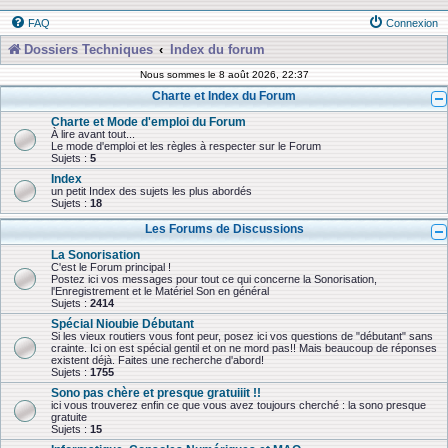
FAQ
Connexion
Dossiers Techniques
Index du forum
Nous sommes le 8 août 2026, 22:37
Charte et Index du Forum
Charte et Mode d'emploi du Forum
À lire avant tout...
Le mode d'emploi et les règles à respecter sur le Forum
Sujets :
5
Index
un petit Index des sujets les plus abordés
Sujets :
18
Les Forums de Discussions
La Sonorisation
C'est le Forum principal !
Postez ici vos messages pour tout ce qui concerne la Sonorisation,
l'Enregistrement et le Matériel Son en général
Sujets :
2414
Spécial Nioubie Débutant
Si les vieux routiers vous font peur, posez ici vos questions de "débutant" sans
crainte. Ici on est spécial gentil et on ne mord pas!! Mais beaucoup de réponses
existent déjà. Faites une recherche d'abord!
Sujets :
1755
Sono pas chère et presque gratuiiit !!
ici vous trouverez enfin ce que vous avez toujours cherché : la sono presque
gratuite
Sujets :
15