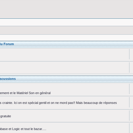
 du Forum
scussions
rement et le Matériel Son en général
ns crainte. Ici on est spécial gentil et on ne mord pas!! Mais beaucoup de réponses
gratuite
se et Logic et tout le bazar.....