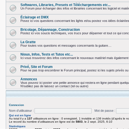
Softwares, Libraries, Presets et Téléchargements etc...
Un Forum pour échanger des infos et librairies concernant les logiciel et matér
Éclairage et DMX
Posez ici vos questions concernant les lights et/ou postez vos idées éclairées
Bricolage, Dépannage, Construction
Postez ici vos soucis techniques, vos trucs pour dépanner et tout ce qui conc
La Gratte
Pour toutes vos questions et messages concernants la guitare....
Nious, Infos, Tests et Tutos etc...
Ici vous trouverez des infos concernant le nouveaux matériel mais également 
Privé, Site et Forum
Pour ne pas trop encombrer le Forum principal, postez ici les sujets privés 
Annonces
Vous pouvez ici poster une petite annonce qui restera en ligne pendant quelq
N'oubliez pas de laissez un contact (tel ou autre)
Connexion
Nom d’utilisateur :
Mot de passe :
Qui est en ligne
Au total il y a
137
utilisateurs en ligne : 0 enregistré, 1 invisible et 136 invités (d’après le 
Le record du nombre d’utilisateurs en ligne est de
5803
, le 2 sept. 2025, 6:10
Statistiques