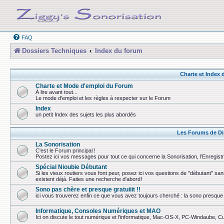
FAQ
Dossiers Techniques
Index du forum
Charte et Index
Charte et Mode d'emploi du Forum
À lire avant tout...
Le mode d'emploi et les règles à respecter sur le Forum
Index
un petit Index des sujets les plus abordés
Les Forums de Di
La Sonorisation
C'est le Forum principal !
Postez ici vos messages pour tout ce qui concerne la Sonorisation, l'Enregist
Spécial Nioubie Débutant
Si les vieux routiers vous font peur, posez ici vos questions de "débutant" sa
existent déjà. Faites une recherche d'abord!
Sono pas chère et presque gratuiiit !!
ici vous trouverez enfin ce que vous avez toujours cherché : la sono presque 
Informatique, Consoles Numériques et MAO
Ici on discute le tout numérique et l'informatique, Mac-OS-X, PC-Windaube, Cuba