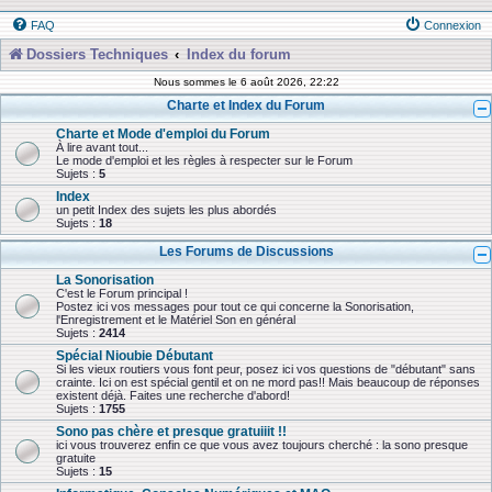
FAQ
Connexion
Dossiers Techniques
Index du forum
Nous sommes le 6 août 2026, 22:22
Charte et Index du Forum
Charte et Mode d'emploi du Forum
À lire avant tout...
Le mode d'emploi et les règles à respecter sur le Forum
Sujets :
5
Index
un petit Index des sujets les plus abordés
Sujets :
18
Les Forums de Discussions
La Sonorisation
C'est le Forum principal !
Postez ici vos messages pour tout ce qui concerne la Sonorisation,
l'Enregistrement et le Matériel Son en général
Sujets :
2414
Spécial Nioubie Débutant
Si les vieux routiers vous font peur, posez ici vos questions de "débutant" sans
crainte. Ici on est spécial gentil et on ne mord pas!! Mais beaucoup de réponses
existent déjà. Faites une recherche d'abord!
Sujets :
1755
Sono pas chère et presque gratuiiit !!
ici vous trouverez enfin ce que vous avez toujours cherché : la sono presque
gratuite
Sujets :
15