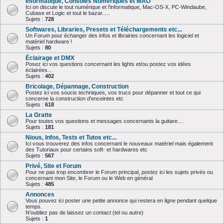
Informatique, Consoles Numériques et MAO
Ici on discute le tout numérique et l'informatique, Mac-OS-X, PC-Windaube,
Cubase et Logic et tout le bazar.....
Sujets :
728
Softwares, Libraries, Presets et Téléchargements etc...
Un Forum pour échanger des infos et librairies concernant les logiciel et
matériel hardware !
Sujets :
80
Éclairage et DMX
Posez ici vos questions concernant les lights et/ou postez vos idées
éclairées...
Sujets :
402
Bricolage, Dépannage, Construction
Postez ici vos soucis techniques, vos trucs pour dépanner et tout ce qui
concerne la construction d'enceintes etc
Sujets :
618
La Gratte
Pour toutes vos questions et messages concernants la guitare....
Sujets :
181
Nious, Infos, Tests et Tutos etc...
Ici vous trouverez des infos concernant le nouveaux matériel mais également
des Tutoriaux pour certains soft- et hardwares etc
Sujets :
567
Privé, Site et Forum
Pour ne pas trop encombrer le Forum principal, postez ici les sujets privés ou
concernant mon Site, le Forum ou le Web en général
Sujets :
485
Annonces
Vous pouvez ici poster une petite annonce qui restera en ligne pendant quelque
temps.
N'oubliez pas de laissez un contact (tel ou autre)
Sujets :
1