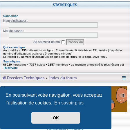
STATISTIQUES
Connexion
Nom d’utilisateur :
Mot de passe :
Se souvenir de moi
Qui est en ligne
Au total il y a
253
utilisateurs en ligne : 2 enregistrés, 0 invisible et 251 invités (d’après le
nombre d’utilisateurs actifs ces 5 dernières minutes)
Le record du nombre d’utilisateurs en ligne est de
5803
, le 2 sept. 2025, 6:10
Statistiques
66020
messages •
7377
sujets •
2857
membres • Le membre enregistré le plus récent est
Thierryaix
.
Dossiers Techniques
Index du forum
En poursuivant votre navigation, vous acceptez
l’utilisation de cookies.
En savoir plus
OK
Développé par Forum Software © phpBB Limited
Traduit par phpBB-fr
Confidentialité
|
Conditions