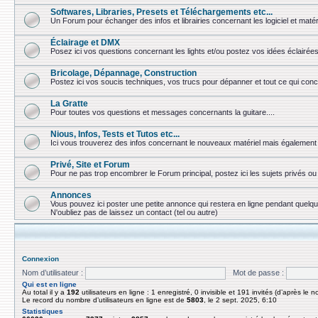
Softwares, Libraries, Presets et Téléchargements etc...
Un Forum pour échanger des infos et librairies concernant les logiciel et matér
Éclairage et DMX
Posez ici vos questions concernant les lights et/ou postez vos idées éclairées
Bricolage, Dépannage, Construction
Postez ici vos soucis techniques, vos trucs pour dépanner et tout ce qui conc
La Gratte
Pour toutes vos questions et messages concernants la guitare....
Nious, Infos, Tests et Tutos etc...
Ici vous trouverez des infos concernant le nouveaux matériel mais également 
Privé, Site et Forum
Pour ne pas trop encombrer le Forum principal, postez ici les sujets privés 
Annonces
Vous pouvez ici poster une petite annonce qui restera en ligne pendant quelq
N'oubliez pas de laissez un contact (tel ou autre)
Connexion
Nom d’utilisateur :
Mot de passe :
Qui est en ligne
Au total il y a
192
utilisateurs en ligne : 1 enregistré, 0 invisible et 191 invités (d’après le 
Le record du nombre d’utilisateurs en ligne est de
5803
, le 2 sept. 2025, 6:10
Statistiques