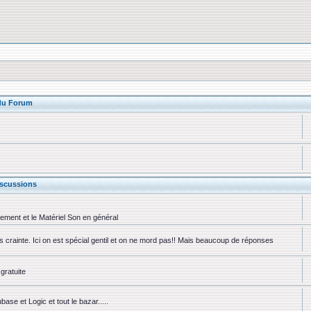
 du Forum
scussions
rement et le Matériel Son en général
ns crainte. Ici on est spécial gentil et on ne mord pas!! Mais beaucoup de réponses
gratuite
se et Logic et tout le bazar.....