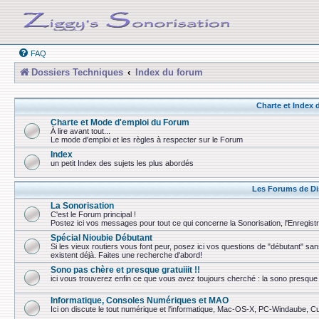
FAQ
Dossiers Techniques
Index du forum
Charte et Index
Charte et Mode d'emploi du Forum
À lire avant tout...
Le mode d'emploi et les règles à respecter sur le Forum
Index
un petit Index des sujets les plus abordés
Les Forums de Di
La Sonorisation
C'est le Forum principal !
Postez ici vos messages pour tout ce qui concerne la Sonorisation, l'Enregist
Spécial Nioubie Débutant
Si les vieux routiers vous font peur, posez ici vos questions de "débutant" sa
existent déjà. Faites une recherche d'abord!
Sono pas chère et presque gratuiiit !!
ici vous trouverez enfin ce que vous avez toujours cherché : la sono presque 
Informatique, Consoles Numériques et MAO
Ici on discute le tout numérique et l'informatique, Mac-OS-X, PC-Windaube, Cuba