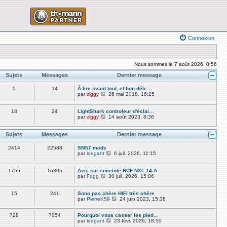
Connexion
Nous sommes le 7 août 2026, 0:56
Sujets
Messages
Dernier message
5
14
À lire avant tout, et bon déb…
V
par
ziggy
26 mai 2018, 16:25
o
i
r
18
24
LightShark controleur d'éclai…
l
V
par
ziggy
14 août 2023, 8:36
e
o
d
i
e
r
Sujets
Messages
Dernier message
r
l
n
e
2414
22588
SM57 mods
i
d
V
par
ldegant
6 juil. 2026, 11:15
e
e
o
r
r
i
m
n
r
1755
16305
Avis sur enceinte RCF NXL 14-A
e
i
l
V
par
Fogg
30 juil. 2026, 15:06
s
e
e
o
s
r
d
i
a
m
e
r
15
241
Sono pas chère HIFI très chère
g
e
r
l
V
par
PierreK59
24 juin 2023, 15:36
e
s
n
e
o
s
i
d
i
a
e
e
728
7054
Pourquoi vous casser les pied…
r
g
r
r
V
par
ldegant
23 févr. 2026, 18:50
l
e
m
n
o
e