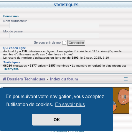
STATISTIQUES
Connexion
Nom d’utilisateur :
Mot de passe :
Se souvenir de moi
Qui est en ligne
Au total il y a
118
utilisateurs en ligne : 1 enregistré, 0 invisible et 117 invités (d’après le
nombre d’utilisateurs actifs ces 5 dernières minutes)
Le record du nombre d’utilisateurs en ligne est de
5803
, le 2 sept. 2025, 6:10
Statistiques
66020
messages •
7377
sujets •
2857
membres • Le membre enregistré le plus récent est
Thierryaix
.
Dossiers Techniques
Index du forum
En poursuivant votre navigation, vous acceptez
l’utilisation de cookies.
En savoir plus
OK
Développé par Forum Software © phpBB Limited
Traduit par phpBB-fr
Confidentialité
|
Conditions