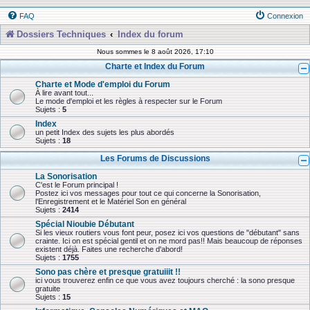
FAQ
Connexion
Dossiers Techniques
Index du forum
Nous sommes le 8 août 2026, 17:10
Charte et Index du Forum
Charte et Mode d'emploi du Forum
À lire avant tout...
Le mode d'emploi et les règles à respecter sur le Forum
Sujets :
5
Index
un petit Index des sujets les plus abordés
Sujets :
18
Les Forums de Discussions
La Sonorisation
C'est le Forum principal !
Postez ici vos messages pour tout ce qui concerne la Sonorisation,
l'Enregistrement et le Matériel Son en général
Sujets :
2414
Spécial Nioubie Débutant
Si les vieux routiers vous font peur, posez ici vos questions de "débutant" sans
crainte. Ici on est spécial gentil et on ne mord pas!! Mais beaucoup de réponses
existent déjà. Faites une recherche d'abord!
Sujets :
1755
Sono pas chère et presque gratuiiit !!
ici vous trouverez enfin ce que vous avez toujours cherché : la sono presque
gratuite
Sujets :
15