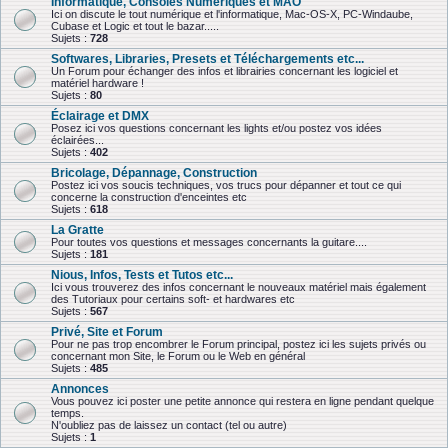
Informatique, Consoles Numériques et MAO
Ici on discute le tout numérique et l'informatique, Mac-OS-X, PC-Windaube,
Cubase et Logic et tout le bazar.....
Sujets :
728
Softwares, Libraries, Presets et Téléchargements etc...
Un Forum pour échanger des infos et librairies concernant les logiciel et
matériel hardware !
Sujets :
80
Éclairage et DMX
Posez ici vos questions concernant les lights et/ou postez vos idées
éclairées...
Sujets :
402
Bricolage, Dépannage, Construction
Postez ici vos soucis techniques, vos trucs pour dépanner et tout ce qui
concerne la construction d'enceintes etc
Sujets :
618
La Gratte
Pour toutes vos questions et messages concernants la guitare....
Sujets :
181
Nious, Infos, Tests et Tutos etc...
Ici vous trouverez des infos concernant le nouveaux matériel mais également
des Tutoriaux pour certains soft- et hardwares etc
Sujets :
567
Privé, Site et Forum
Pour ne pas trop encombrer le Forum principal, postez ici les sujets privés ou
concernant mon Site, le Forum ou le Web en général
Sujets :
485
Annonces
Vous pouvez ici poster une petite annonce qui restera en ligne pendant quelque
temps.
N'oubliez pas de laissez un contact (tel ou autre)
Sujets :
1