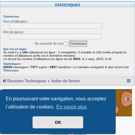
STATISTIQUES
Connexion
Nom d’utilisateur :
Mot de passe :
Se souvenir de moi
Qui est en ligne
Au total il y a
184
utilisateurs en ligne : 2 enregistrés, 0 invisible et 182 invités (d’après le
nombre d’utilisateurs actifs ces 5 dernières minutes)
Le record du nombre d’utilisateurs en ligne est de
5803
, le 2 sept. 2025, 6:10
Statistiques
66020
messages •
7377
sujets •
2857
membres • Le membre enregistré le plus récent est
Thierryaix
.
Dossiers Techniques
Index du forum
En poursuivant votre navigation, vous acceptez
l’utilisation de cookies.
En savoir plus
OK
Développé par Forum Software © phpBB Limited
Traduit par phpBB-fr
Confidentialité
|
Conditions