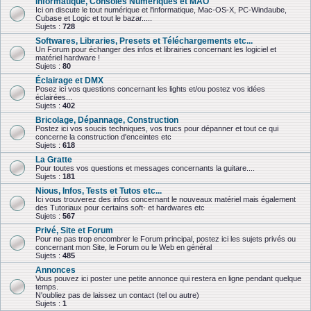
Informatique, Consoles Numériques et MAO
Ici on discute le tout numérique et l'informatique, Mac-OS-X, PC-Windaube,
Cubase et Logic et tout le bazar.....
Sujets :
728
Softwares, Libraries, Presets et Téléchargements etc...
Un Forum pour échanger des infos et librairies concernant les logiciel et
matériel hardware !
Sujets :
80
Éclairage et DMX
Posez ici vos questions concernant les lights et/ou postez vos idées
éclairées...
Sujets :
402
Bricolage, Dépannage, Construction
Postez ici vos soucis techniques, vos trucs pour dépanner et tout ce qui
concerne la construction d'enceintes etc
Sujets :
618
La Gratte
Pour toutes vos questions et messages concernants la guitare....
Sujets :
181
Nious, Infos, Tests et Tutos etc...
Ici vous trouverez des infos concernant le nouveaux matériel mais également
des Tutoriaux pour certains soft- et hardwares etc
Sujets :
567
Privé, Site et Forum
Pour ne pas trop encombrer le Forum principal, postez ici les sujets privés ou
concernant mon Site, le Forum ou le Web en général
Sujets :
485
Annonces
Vous pouvez ici poster une petite annonce qui restera en ligne pendant quelque
temps.
N'oubliez pas de laissez un contact (tel ou autre)
Sujets :
1