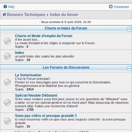
FAQ
Connexion
Dossiers Techniques
Index du forum
Nous sommes le 6 août 2026, 22:20
Charte et Index du Forum
Charte et Mode d'emploi du Forum
À lire avant tout...
Le mode d'emploi et les règles à respecter sur le Forum
Sujets :
5
Index
un petit Index des sujets les plus abordés
Sujets :
18
Les Forums de Discussions
La Sonorisation
C'est le Forum principal !
Postez ici vos messages pour tout ce qui concerne la Sonorisation,
l'Enregistrement et le Matériel Son en général
Sujets :
2414
Spécial Nioubie Débutant
Si les vieux routiers vous font peur, posez ici vos questions de "débutant" sans
crainte. Ici on est spécial gentil et on ne mord pas!! Mais beaucoup de réponses
existent déjà. Faites une recherche d'abord!
Sujets :
1755
Sono pas chère et presque gratuiiit !!
ici vous trouverez enfin ce que vous avez toujours cherché : la sono presque
gratuite
Sujets :
15