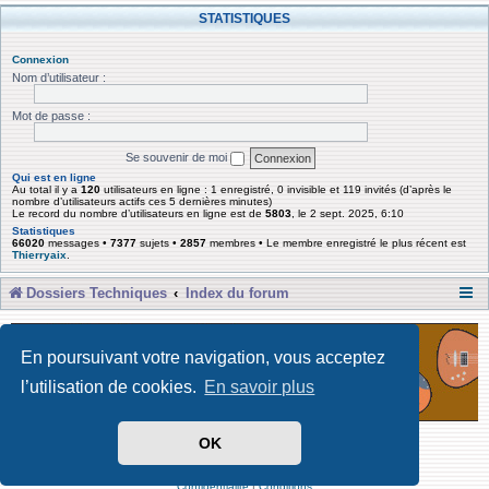
STATISTIQUES
Connexion
Nom d’utilisateur :
Mot de passe :
Se souvenir de moi
Qui est en ligne
Au total il y a
120
utilisateurs en ligne : 1 enregistré, 0 invisible et 119 invités (d’après le
nombre d’utilisateurs actifs ces 5 dernières minutes)
Le record du nombre d’utilisateurs en ligne est de
5803
, le 2 sept. 2025, 6:10
Statistiques
66020
messages •
7377
sujets •
2857
membres • Le membre enregistré le plus récent est
Thierryaix
.
Dossiers Techniques
Index du forum
En poursuivant votre navigation, vous acceptez
l’utilisation de cookies.
En savoir plus
OK
Développé par Forum Software © phpBB Limited
Traduit par phpBB-fr
Confidentialité
|
Conditions