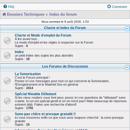
FAQ
Connexion
Dossiers Techniques
Index du forum
Nous sommes le 8 août 2026, 1:53
Charte et Index du Forum
Charte et Mode d'emploi du Forum
À lire avant tout...
Le mode d'emploi et les règles à respecter sur le Forum
Sujets :
5
Index
un petit Index des sujets les plus abordés
Sujets :
18
Les Forums de Discussions
La Sonorisation
C'est le Forum principal !
Postez ici vos messages pour tout ce qui concerne la Sonorisation,
l'Enregistrement et le Matériel Son en général
Sujets :
2414
Spécial Nioubie Débutant
Si les vieux routiers vous font peur, posez ici vos questions de "débutant" sans
crainte. Ici on est spécial gentil et on ne mord pas!! Mais beaucoup de réponses
existent déjà. Faites une recherche d'abord!
Sujets :
1755
Sono pas chère et presque gratuiiit !!
ici vous trouverez enfin ce que vous avez toujours cherché : la sono presque
gratuite
Sujets :
15