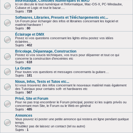
Informatique, Consoles Numériques et MAO
Ici on discute le tout numérique et l'informatique, Mac-OS-X, PC-Windaube,
Cubase et Logic et tout le bazar.....
Sujets :
728
Softwares, Libraries, Presets et Téléchargements etc...
Un Forum pour échanger des infos et librairies concernant les logiciel et
matériel hardware !
Sujets :
80
Éclairage et DMX
Posez ici vos questions concernant les lights et/ou postez vos idées
éclairées...
Sujets :
402
Bricolage, Dépannage, Construction
Postez ici vos soucis techniques, vos trucs pour dépanner et tout ce qui
concerne la construction d'enceintes etc
Sujets :
618
La Gratte
Pour toutes vos questions et messages concernants la guitare....
Sujets :
181
Nious, Infos, Tests et Tutos etc...
Ici vous trouverez des infos concernant le nouveaux matériel mais également
des Tutoriaux pour certains soft- et hardwares etc
Sujets :
567
Privé, Site et Forum
Pour ne pas trop encombrer le Forum principal, postez ici les sujets privés ou
concernant mon Site, le Forum ou le Web en général
Sujets :
485
Annonces
Vous pouvez ici poster une petite annonce qui restera en ligne pendant quelque
temps.
N'oubliez pas de laissez un contact (tel ou autre)
Sujets :
1