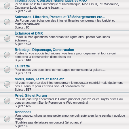
Informatique, Consoles Numériques et MAO
Ici on discute le tout numérique et l'informatique, Mac-OS-X, PC-Windaube,
Cubase et Logic et tout le bazar.....
Sujets :
728
Softwares, Libraries, Presets et Téléchargements etc...
Un Forum pour échanger des infos et librairies concernant les logiciel et
matériel hardware !
Sujets :
80
Éclairage et DMX
Posez ici vos questions concernant les lights et/ou postez vos idées
éclairées...
Sujets :
402
Bricolage, Dépannage, Construction
Postez ici vos soucis techniques, vos trucs pour dépanner et tout ce qui
concerne la construction d'enceintes etc
Sujets :
618
La Gratte
Pour toutes vos questions et messages concernants la guitare....
Sujets :
181
Nious, Infos, Tests et Tutos etc...
Ici vous trouverez des infos concernant le nouveaux matériel mais également
des Tutoriaux pour certains soft- et hardwares etc
Sujets :
567
Privé, Site et Forum
Pour ne pas trop encombrer le Forum principal, postez ici les sujets privés ou
concernant mon Site, le Forum ou le Web en général
Sujets :
485
Annonces
Vous pouvez ici poster une petite annonce qui restera en ligne pendant quelque
temps.
N'oubliez pas de laissez un contact (tel ou autre)
Sujets :
1