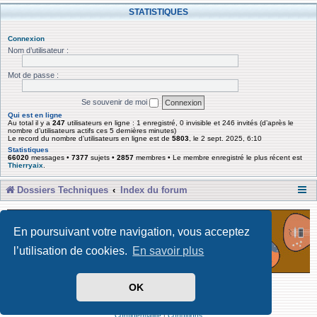
STATISTIQUES
Connexion
Nom d’utilisateur :
Mot de passe :
Se souvenir de moi
Qui est en ligne
Au total il y a
247
utilisateurs en ligne : 1 enregistré, 0 invisible et 246 invités (d’après le
nombre d’utilisateurs actifs ces 5 dernières minutes)
Le record du nombre d’utilisateurs en ligne est de
5803
, le 2 sept. 2025, 6:10
Statistiques
66020
messages •
7377
sujets •
2857
membres • Le membre enregistré le plus récent est
Thierryaix
.
Dossiers Techniques
Index du forum
En poursuivant votre navigation, vous acceptez
l’utilisation de cookies.
En savoir plus
OK
Développé par Forum Software © phpBB Limited
Traduit par phpBB-fr
Confidentialité
|
Conditions