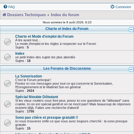
FAQ
Connexion
Dossiers Techniques
Index du forum
Nous sommes le 8 août 2026, 8:23
Charte et Index du Forum
Charte et Mode d'emploi du Forum
À lire avant tout...
Le mode d'emploi et les règles à respecter sur le Forum
Sujets :
5
Index
un petit Index des sujets les plus abordés
Sujets :
18
Les Forums de Discussions
La Sonorisation
C'est le Forum principal !
Postez ici vos messages pour tout ce qui concerne la Sonorisation,
l'Enregistrement et le Matériel Son en général
Sujets :
2414
Spécial Nioubie Débutant
Si les vieux routiers vous font peur, posez ici vos questions de "débutant" sans
crainte. Ici on est spécial gentil et on ne mord pas!! Mais beaucoup de réponses
existent déjà. Faites une recherche d'abord!
Sujets :
1755
Sono pas chère et presque gratuiiit !!
ici vous trouverez enfin ce que vous avez toujours cherché : la sono presque
gratuite
Sujets :
15