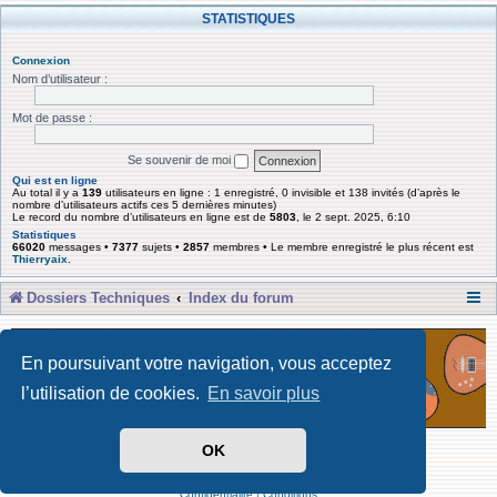
STATISTIQUES
Connexion
Nom d’utilisateur :
Mot de passe :
Se souvenir de moi
Qui est en ligne
Au total il y a
139
utilisateurs en ligne : 1 enregistré, 0 invisible et 138 invités (d’après le
nombre d’utilisateurs actifs ces 5 dernières minutes)
Le record du nombre d’utilisateurs en ligne est de
5803
, le 2 sept. 2025, 6:10
Statistiques
66020
messages •
7377
sujets •
2857
membres • Le membre enregistré le plus récent est
Thierryaix
.
Dossiers Techniques
Index du forum
En poursuivant votre navigation, vous acceptez
l’utilisation de cookies.
En savoir plus
OK
Développé par Forum Software © phpBB Limited
Traduit par phpBB-fr
Confidentialité
|
Conditions