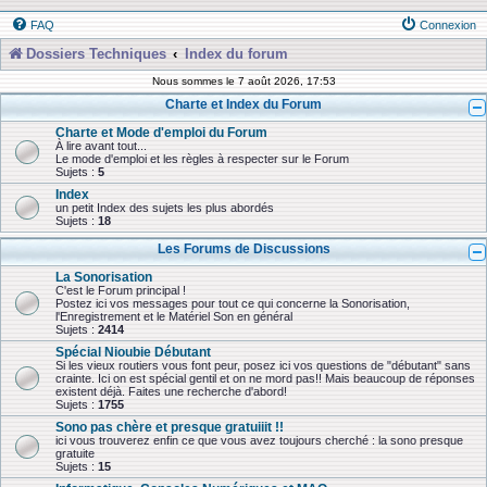
FAQ
Connexion
Dossiers Techniques
Index du forum
Nous sommes le 7 août 2026, 17:53
Charte et Index du Forum
Charte et Mode d'emploi du Forum
À lire avant tout...
Le mode d'emploi et les règles à respecter sur le Forum
Sujets :
5
Index
un petit Index des sujets les plus abordés
Sujets :
18
Les Forums de Discussions
La Sonorisation
C'est le Forum principal !
Postez ici vos messages pour tout ce qui concerne la Sonorisation,
l'Enregistrement et le Matériel Son en général
Sujets :
2414
Spécial Nioubie Débutant
Si les vieux routiers vous font peur, posez ici vos questions de "débutant" sans
crainte. Ici on est spécial gentil et on ne mord pas!! Mais beaucoup de réponses
existent déjà. Faites une recherche d'abord!
Sujets :
1755
Sono pas chère et presque gratuiiit !!
ici vous trouverez enfin ce que vous avez toujours cherché : la sono presque
gratuite
Sujets :
15