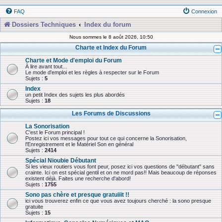
FAQ
Connexion
Dossiers Techniques
Index du forum
Nous sommes le 8 août 2026, 10:50
Charte et Index du Forum
Charte et Mode d'emploi du Forum
À lire avant tout...
Le mode d'emploi et les règles à respecter sur le Forum
Sujets :
5
Index
un petit Index des sujets les plus abordés
Sujets :
18
Les Forums de Discussions
La Sonorisation
C'est le Forum principal !
Postez ici vos messages pour tout ce qui concerne la Sonorisation,
l'Enregistrement et le Matériel Son en général
Sujets :
2414
Spécial Nioubie Débutant
Si les vieux routiers vous font peur, posez ici vos questions de "débutant" sans
crainte. Ici on est spécial gentil et on ne mord pas!! Mais beaucoup de réponses
existent déjà. Faites une recherche d'abord!
Sujets :
1755
Sono pas chère et presque gratuiiit !!
ici vous trouverez enfin ce que vous avez toujours cherché : la sono presque
gratuite
Sujets :
15