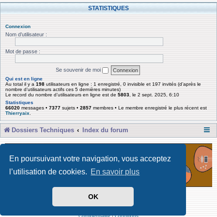
STATISTIQUES
Connexion
Nom d’utilisateur :
Mot de passe :
Se souvenir de moi
Qui est en ligne
Au total il y a
198
utilisateurs en ligne : 1 enregistré, 0 invisible et 197 invités (d’après le
nombre d’utilisateurs actifs ces 5 dernières minutes)
Le record du nombre d’utilisateurs en ligne est de
5803
, le 2 sept. 2025, 6:10
Statistiques
66020
messages •
7377
sujets •
2857
membres • Le membre enregistré le plus récent est
Thierryaix
.
Dossiers Techniques
Index du forum
En poursuivant votre navigation, vous acceptez
l’utilisation de cookies.
En savoir plus
OK
Développé par Forum Software © phpBB Limited
Traduit par phpBB-fr
Confidentialité
|
Conditions