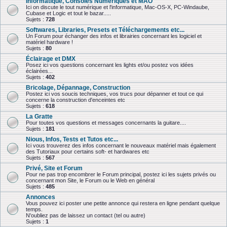
Informatique, Consoles Numériques et MAO
Ici on discute le tout numérique et l'informatique, Mac-OS-X, PC-Windaube,
Cubase et Logic et tout le bazar.....
Sujets :
728
Softwares, Libraries, Presets et Téléchargements etc...
Un Forum pour échanger des infos et librairies concernant les logiciel et
matériel hardware !
Sujets :
80
Éclairage et DMX
Posez ici vos questions concernant les lights et/ou postez vos idées
éclairées...
Sujets :
402
Bricolage, Dépannage, Construction
Postez ici vos soucis techniques, vos trucs pour dépanner et tout ce qui
concerne la construction d'enceintes etc
Sujets :
618
La Gratte
Pour toutes vos questions et messages concernants la guitare....
Sujets :
181
Nious, Infos, Tests et Tutos etc...
Ici vous trouverez des infos concernant le nouveaux matériel mais également
des Tutoriaux pour certains soft- et hardwares etc
Sujets :
567
Privé, Site et Forum
Pour ne pas trop encombrer le Forum principal, postez ici les sujets privés ou
concernant mon Site, le Forum ou le Web en général
Sujets :
485
Annonces
Vous pouvez ici poster une petite annonce qui restera en ligne pendant quelque
temps.
N'oubliez pas de laissez un contact (tel ou autre)
Sujets :
1