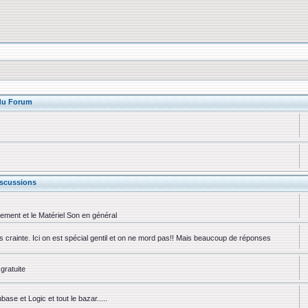
 du Forum
scussions
rement et le Matériel Son en général
ns crainte. Ici on est spécial gentil et on ne mord pas!! Mais beaucoup de réponses
gratuite
se et Logic et tout le bazar.....