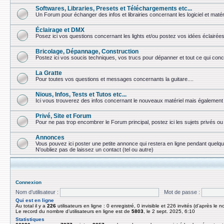
Softwares, Libraries, Presets et Téléchargements etc...
Un Forum pour échanger des infos et librairies concernant les logiciel et matér
Éclairage et DMX
Posez ici vos questions concernant les lights et/ou postez vos idées éclairées
Bricolage, Dépannage, Construction
Postez ici vos soucis techniques, vos trucs pour dépanner et tout ce qui conc
La Gratte
Pour toutes vos questions et messages concernants la guitare....
Nious, Infos, Tests et Tutos etc...
Ici vous trouverez des infos concernant le nouveaux matériel mais également 
Privé, Site et Forum
Pour ne pas trop encombrer le Forum principal, postez ici les sujets privés 
Annonces
Vous pouvez ici poster une petite annonce qui restera en ligne pendant quelq
N'oubliez pas de laissez un contact (tel ou autre)
Connexion
Nom d’utilisateur :
Mot de passe :
Qui est en ligne
Au total il y a
226
utilisateurs en ligne : 0 enregistré, 0 invisible et 226 invités (d’après le 
Le record du nombre d’utilisateurs en ligne est de
5803
, le 2 sept. 2025, 6:10
Statistiques