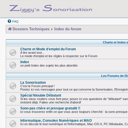
FAQ
Dossiers Techniques
Index du forum
Charte et Index
Charte et Mode d'emploi du Forum
À lire avant tout...
Le mode d'emploi et les règles à respecter sur le Forum
Index
un petit Index des sujets les plus abordés
Les Forums de Di
La Sonorisation
C'est le Forum principal !
Postez ici vos messages pour tout ce qui concerne la Sonorisation, l'Enregist
Spécial Nioubie Débutant
Si les vieux routiers vous font peur, posez ici vos questions de "débutant" sa
existent déjà. Faites une recherche d'abord!
Sono pas chère et presque gratuiiit !!
ici vous trouverez enfin ce que vous avez toujours cherché : la sono presque 
Informatique, Consoles Numériques et MAO
Ici on discute le tout numérique et l'informatique, Mac-OS-X, PC-Windaube, Cuba