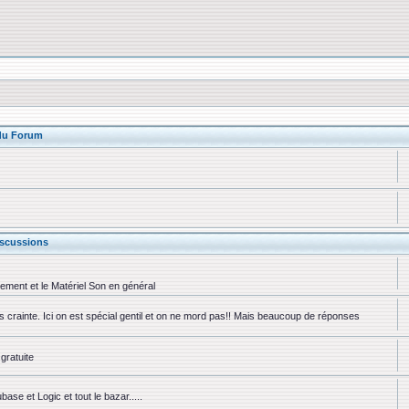
 du Forum
scussions
rement et le Matériel Son en général
ns crainte. Ici on est spécial gentil et on ne mord pas!! Mais beaucoup de réponses
gratuite
se et Logic et tout le bazar.....