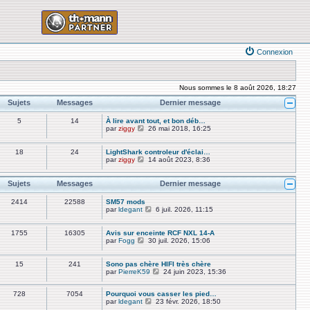
Connexion
Nous sommes le 8 août 2026, 18:27
Sujets
Messages
Dernier message
5
14
À lire avant tout, et bon déb…
V
par
ziggy
26 mai 2018, 16:25
o
i
r
18
24
LightShark controleur d'éclai…
l
V
par
ziggy
14 août 2023, 8:36
e
o
d
i
e
r
Sujets
Messages
Dernier message
r
l
n
e
2414
22588
SM57 mods
i
d
V
par
ldegant
6 juil. 2026, 11:15
e
e
o
r
r
i
m
n
r
1755
16305
Avis sur enceinte RCF NXL 14-A
e
i
l
V
par
Fogg
30 juil. 2026, 15:06
s
e
e
o
s
r
d
i
a
m
e
r
15
241
Sono pas chère HIFI très chère
g
e
r
l
V
par
PierreK59
24 juin 2023, 15:36
e
s
n
e
o
s
i
d
i
a
e
e
728
7054
Pourquoi vous casser les pied…
r
g
r
r
V
par
ldegant
23 févr. 2026, 18:50
l
e
m
n
o
e