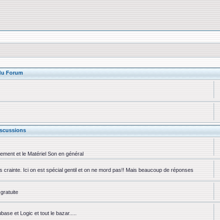
 du Forum
scussions
rement et le Matériel Son en général
ns crainte. Ici on est spécial gentil et on ne mord pas!! Mais beaucoup de réponses
gratuite
se et Logic et tout le bazar.....