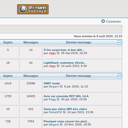
Connexion
Nous sommes le 8 août 2026, 15:15
Sujets
Messages
Dernier message
5
14
À lire avant tout, et bon déb…
V
par
ziggy
26 mai 2018, 16:25
o
i
r
18
24
LightShark controleur d'éclai…
l
V
par
ziggy
14 août 2023, 8:36
e
o
d
i
e
r
Sujets
Messages
Dernier message
r
l
n
e
2414
22588
SM57 mods
i
d
V
par
ldegant
6 juil. 2026, 11:15
e
e
o
r
r
i
m
n
r
1755
16305
Avis sur enceinte RCF NXL 14-A
e
i
l
V
par
Fogg
30 juil. 2026, 15:06
s
e
e
o
s
r
d
i
a
m
e
r
15
241
Sono pas chère HIFI très chère
g
e
r
l
V
par
PierreK59
24 juin 2023, 15:36
e
s
n
e
o
s
i
d
i
a
e
e
728
7054
Pourquoi vous casser les pied…
r
g
r
r
V
par
ldegant
23 févr. 2026, 18:50
l
e
m
n
o
e