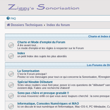
FAQ
Dossiers Techniques
Index du forum
Charte et Index
Charte et Mode d'emploi du Forum
À lire avant tout...
Le mode d'emploi et les règles à respecter sur le Forum
Index
un petit Index des sujets les plus abordés
Les Forums de Di
La Sonorisation
C'est le Forum principal !
Postez ici vos messages pour tout ce qui concerne la Sonorisation, l'Enregist
Spécial Nioubie Débutant
Si les vieux routiers vous font peur, posez ici vos questions de "débutant" sa
existent déjà. Faites une recherche d'abord!
Sono pas chère et presque gratuiiit !!
ici vous trouverez enfin ce que vous avez toujours cherché : la sono presque 
Informatique, Consoles Numériques et MAO
Ici on discute le tout numérique et l'informatique, Mac-OS-X, PC-Windaube, Cuba