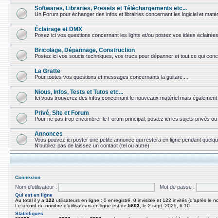
Softwares, Libraries, Presets et Téléchargements etc...
Un Forum pour échanger des infos et librairies concernant les logiciel et matér
Éclairage et DMX
Posez ici vos questions concernant les lights et/ou postez vos idées éclairées
Bricolage, Dépannage, Construction
Postez ici vos soucis techniques, vos trucs pour dépanner et tout ce qui conc
La Gratte
Pour toutes vos questions et messages concernants la guitare....
Nious, Infos, Tests et Tutos etc...
Ici vous trouverez des infos concernant le nouveaux matériel mais également 
Privé, Site et Forum
Pour ne pas trop encombrer le Forum principal, postez ici les sujets privés 
Annonces
Vous pouvez ici poster une petite annonce qui restera en ligne pendant quelq
N'oubliez pas de laissez un contact (tel ou autre)
Connexion
Nom d’utilisateur :
Mot de passe :
Qui est en ligne
Au total il y a
122
utilisateurs en ligne : 0 enregistré, 0 invisible et 122 invités (d’après le 
Le record du nombre d’utilisateurs en ligne est de
5803
, le 2 sept. 2025, 6:10
Statistiques