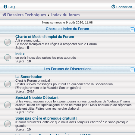
FAQ
Connexion
Dossiers Techniques
Index du forum
Nous sommes le 9 août 2026, 11:08
Charte et Index du Forum
Charte et Mode d'emploi du Forum
À lire avant tout...
Le mode d'emploi et les règles à respecter sur le Forum
Sujets :
5
Index
un petit Index des sujets les plus abordés
Sujets :
18
Les Forums de Discussions
La Sonorisation
C'est le Forum principal !
Postez ici vos messages pour tout ce qui concerne la Sonorisation,
l'Enregistrement et le Matériel Son en général
Sujets :
2414
Spécial Nioubie Débutant
Si les vieux routiers vous font peur, posez ici vos questions de "débutant" sans
crainte. Ici on est spécial gentil et on ne mord pas!! Mais beaucoup de réponses
existent déjà. Faites une recherche d'abord!
Sujets :
1755
Sono pas chère et presque gratuiiit !!
ici vous trouverez enfin ce que vous avez toujours cherché : la sono presque
gratuite
Sujets :
15