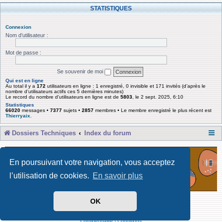
STATISTIQUES
Connexion
Nom d’utilisateur :
Mot de passe :
Se souvenir de moi
Qui est en ligne
Au total il y a
172
utilisateurs en ligne : 1 enregistré, 0 invisible et 171 invités (d’après le
nombre d’utilisateurs actifs ces 5 dernières minutes)
Le record du nombre d’utilisateurs en ligne est de
5803
, le 2 sept. 2025, 6:10
Statistiques
66020
messages •
7377
sujets •
2857
membres • Le membre enregistré le plus récent est
Thierryaix
.
Dossiers Techniques
Index du forum
En poursuivant votre navigation, vous acceptez
l’utilisation de cookies.
En savoir plus
OK
Développé par Forum Software © phpBB Limited
Traduit par phpBB-fr
Confidentialité
|
Conditions