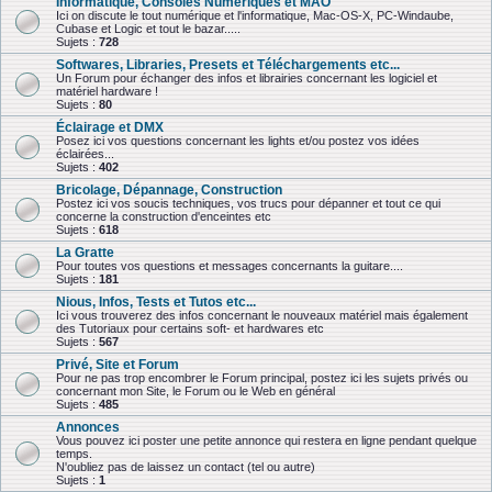
Informatique, Consoles Numériques et MAO
Ici on discute le tout numérique et l'informatique, Mac-OS-X, PC-Windaube,
Cubase et Logic et tout le bazar.....
Sujets :
728
Softwares, Libraries, Presets et Téléchargements etc...
Un Forum pour échanger des infos et librairies concernant les logiciel et
matériel hardware !
Sujets :
80
Éclairage et DMX
Posez ici vos questions concernant les lights et/ou postez vos idées
éclairées...
Sujets :
402
Bricolage, Dépannage, Construction
Postez ici vos soucis techniques, vos trucs pour dépanner et tout ce qui
concerne la construction d'enceintes etc
Sujets :
618
La Gratte
Pour toutes vos questions et messages concernants la guitare....
Sujets :
181
Nious, Infos, Tests et Tutos etc...
Ici vous trouverez des infos concernant le nouveaux matériel mais également
des Tutoriaux pour certains soft- et hardwares etc
Sujets :
567
Privé, Site et Forum
Pour ne pas trop encombrer le Forum principal, postez ici les sujets privés ou
concernant mon Site, le Forum ou le Web en général
Sujets :
485
Annonces
Vous pouvez ici poster une petite annonce qui restera en ligne pendant quelque
temps.
N'oubliez pas de laissez un contact (tel ou autre)
Sujets :
1