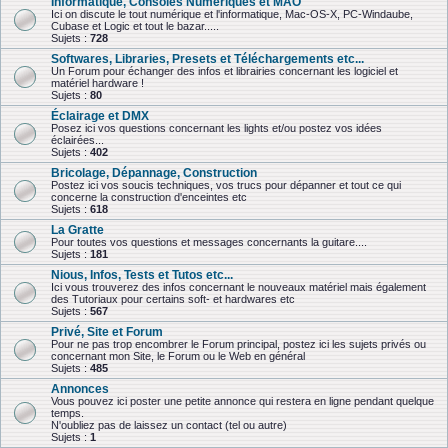
Informatique, Consoles Numériques et MAO
Ici on discute le tout numérique et l'informatique, Mac-OS-X, PC-Windaube,
Cubase et Logic et tout le bazar.....
Sujets :
728
Softwares, Libraries, Presets et Téléchargements etc...
Un Forum pour échanger des infos et librairies concernant les logiciel et
matériel hardware !
Sujets :
80
Éclairage et DMX
Posez ici vos questions concernant les lights et/ou postez vos idées
éclairées...
Sujets :
402
Bricolage, Dépannage, Construction
Postez ici vos soucis techniques, vos trucs pour dépanner et tout ce qui
concerne la construction d'enceintes etc
Sujets :
618
La Gratte
Pour toutes vos questions et messages concernants la guitare....
Sujets :
181
Nious, Infos, Tests et Tutos etc...
Ici vous trouverez des infos concernant le nouveaux matériel mais également
des Tutoriaux pour certains soft- et hardwares etc
Sujets :
567
Privé, Site et Forum
Pour ne pas trop encombrer le Forum principal, postez ici les sujets privés ou
concernant mon Site, le Forum ou le Web en général
Sujets :
485
Annonces
Vous pouvez ici poster une petite annonce qui restera en ligne pendant quelque
temps.
N'oubliez pas de laissez un contact (tel ou autre)
Sujets :
1