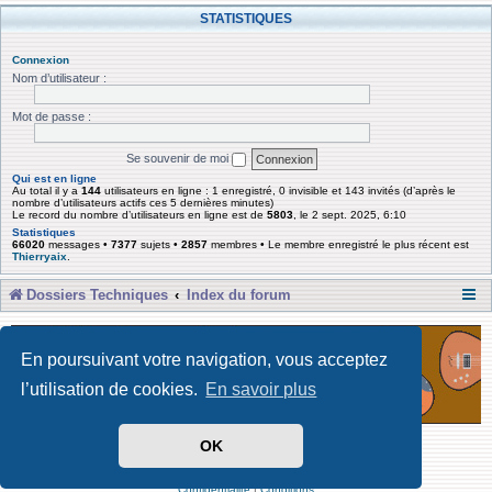
STATISTIQUES
Connexion
Nom d’utilisateur :
Mot de passe :
Se souvenir de moi
Qui est en ligne
Au total il y a
144
utilisateurs en ligne : 1 enregistré, 0 invisible et 143 invités (d’après le
nombre d’utilisateurs actifs ces 5 dernières minutes)
Le record du nombre d’utilisateurs en ligne est de
5803
, le 2 sept. 2025, 6:10
Statistiques
66020
messages •
7377
sujets •
2857
membres • Le membre enregistré le plus récent est
Thierryaix
.
Dossiers Techniques
Index du forum
En poursuivant votre navigation, vous acceptez
l’utilisation de cookies.
En savoir plus
OK
Développé par Forum Software © phpBB Limited
Traduit par phpBB-fr
Confidentialité
|
Conditions