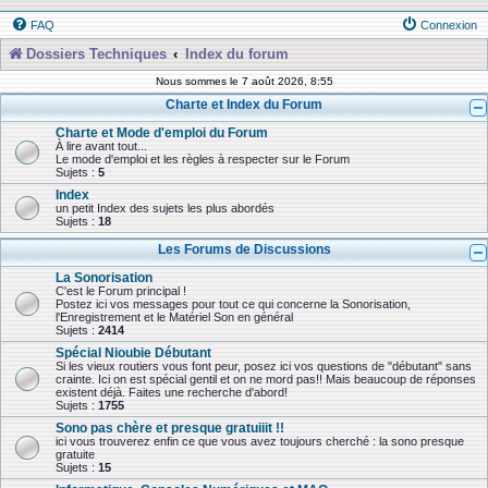
FAQ
Connexion
Dossiers Techniques
Index du forum
Nous sommes le 7 août 2026, 8:55
Charte et Index du Forum
Charte et Mode d'emploi du Forum
À lire avant tout...
Le mode d'emploi et les règles à respecter sur le Forum
Sujets :
5
Index
un petit Index des sujets les plus abordés
Sujets :
18
Les Forums de Discussions
La Sonorisation
C'est le Forum principal !
Postez ici vos messages pour tout ce qui concerne la Sonorisation,
l'Enregistrement et le Matériel Son en général
Sujets :
2414
Spécial Nioubie Débutant
Si les vieux routiers vous font peur, posez ici vos questions de "débutant" sans
crainte. Ici on est spécial gentil et on ne mord pas!! Mais beaucoup de réponses
existent déjà. Faites une recherche d'abord!
Sujets :
1755
Sono pas chère et presque gratuiiit !!
ici vous trouverez enfin ce que vous avez toujours cherché : la sono presque
gratuite
Sujets :
15