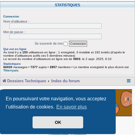
STATISTIQUES
Connexion
Nom d’utilisateur :
Mot de passe :
Se souvenir de moi
Qui est en ligne
Au total il y a
193
utilisateurs en ligne : 1 enregistré, 0 invisible et 192 invités (d’après le
nombre d’utilisateurs actifs ces 5 dernières minutes)
Le record du nombre d’utilisateurs en ligne est de
5803
, le 2 sept. 2025, 6:10
Statistiques
66020
messages •
7377
sujets •
2857
membres • Le membre enregistré le plus récent est
Thierryaix
.
Dossiers Techniques
Index du forum
En poursuivant votre navigation, vous acceptez
l’utilisation de cookies.
En savoir plus
OK
Développé par Forum Software © phpBB Limited
Traduit par phpBB-fr
Confidentialité
|
Conditions