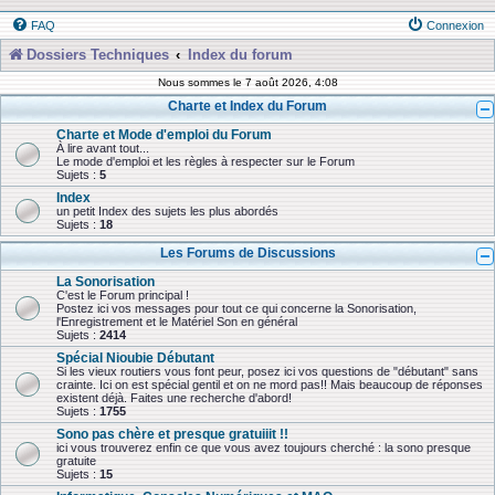
FAQ
Connexion
Dossiers Techniques
Index du forum
Nous sommes le 7 août 2026, 4:08
Charte et Index du Forum
Charte et Mode d'emploi du Forum
À lire avant tout...
Le mode d'emploi et les règles à respecter sur le Forum
Sujets :
5
Index
un petit Index des sujets les plus abordés
Sujets :
18
Les Forums de Discussions
La Sonorisation
C'est le Forum principal !
Postez ici vos messages pour tout ce qui concerne la Sonorisation,
l'Enregistrement et le Matériel Son en général
Sujets :
2414
Spécial Nioubie Débutant
Si les vieux routiers vous font peur, posez ici vos questions de "débutant" sans
crainte. Ici on est spécial gentil et on ne mord pas!! Mais beaucoup de réponses
existent déjà. Faites une recherche d'abord!
Sujets :
1755
Sono pas chère et presque gratuiiit !!
ici vous trouverez enfin ce que vous avez toujours cherché : la sono presque
gratuite
Sujets :
15