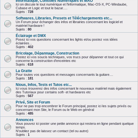
Informatique, Consoles Numériques et MAO
Ici on discute le tout numérique et l'informatique, Mac-OS-X, PC-Windaube,
Cubase et Logic et tout le bazar.....
Sujets :
728
Softwares, Libraries, Presets et Téléchargements etc...
Un Forum pour échanger des infos et librairies concernant les logiciel et
matériel hardware !
Sujets :
80
Éclairage et DMX
Posez ici vos questions concernant les lights et/ou postez vos idées
éclairées...
Sujets :
402
Bricolage, Dépannage, Construction
Postez ici vos soucis techniques, vos trucs pour dépanner et tout ce qui
concerne la construction d'enceintes etc
Sujets :
618
La Gratte
Pour toutes vos questions et messages concernants la guitare....
Sujets :
181
Nious, Infos, Tests et Tutos etc...
Ici vous trouverez des infos concernant le nouveaux matériel mais également
des Tutoriaux pour certains soft- et hardwares etc
Sujets :
567
Privé, Site et Forum
Pour ne pas trop encombrer le Forum principal, postez ici les sujets privés ou
concernant mon Site, le Forum ou le Web en général
Sujets :
485
Annonces
Vous pouvez ici poster une petite annonce qui restera en ligne pendant quelque
temps.
N'oubliez pas de laissez un contact (tel ou autre)
Sujets :
1