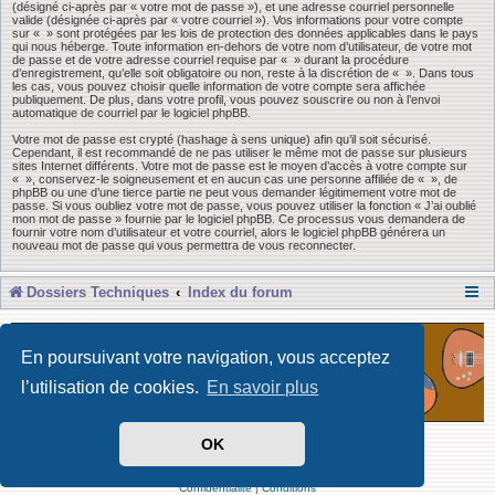
(désigné ci-après par « votre mot de passe »), et une adresse courriel personnelle
valide (désignée ci-après par « votre courriel »). Vos informations pour votre compte
sur « » sont protégées par les lois de protection des données applicables dans le pays
qui nous héberge. Toute information en-dehors de votre nom d’utilisateur, de votre mot
de passe et de votre adresse courriel requise par « » durant la procédure
d’enregistrement, qu’elle soit obligatoire ou non, reste à la discrétion de « ». Dans tous
les cas, vous pouvez choisir quelle information de votre compte sera affichée
publiquement. De plus, dans votre profil, vous pouvez souscrire ou non à l’envoi
automatique de courriel par le logiciel phpBB.
Votre mot de passe est crypté (hashage à sens unique) afin qu’il soit sécurisé.
Cependant, il est recommandé de ne pas utiliser le même mot de passe sur plusieurs
sites Internet différents. Votre mot de passe est le moyen d’accès à votre compte sur
« », conservez-le soigneusement et en aucun cas une personne affiliée de « », de
phpBB ou une d’une tierce partie ne peut vous demander légitimement votre mot de
passe. Si vous oubliez votre mot de passe, vous pouvez utiliser la fonction « J’ai oublié
mon mot de passe » fournie par le logiciel phpBB. Ce processus vous demandera de
fournir votre nom d’utilisateur et votre courriel, alors le logiciel phpBB générera un
nouveau mot de passe qui vous permettra de vous reconnecter.
Dossiers Techniques
Index du forum
En poursuivant votre navigation, vous acceptez
l’utilisation de cookies.
En savoir plus
OK
Développé par Forum Software © phpBB Limited
Traduit par phpBB-fr
Confidentialité
|
Conditions