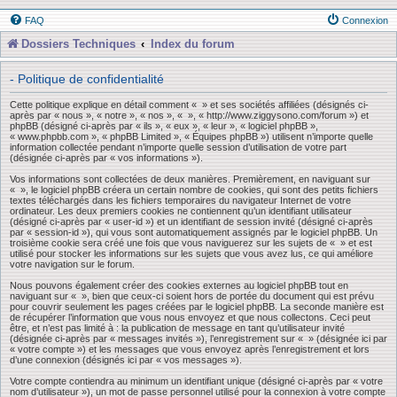
FAQ
Connexion
Dossiers Techniques
Index du forum
- Politique de confidentialité
Cette politique explique en détail comment « » et ses sociétés affiliées (désignés ci-
après par « nous », « notre », « nos », « », « http://www.ziggysono.com/forum ») et
phpBB (désigné ci-après par « ils », « eux », « leur », « logiciel phpBB »,
« www.phpbb.com », « phpBB Limited », « Équipes phpBB ») utilisent n’importe quelle
information collectée pendant n’importe quelle session d’utilisation de votre part
(désignée ci-après par « vos informations »).
Vos informations sont collectées de deux manières. Premièrement, en naviguant sur
« », le logiciel phpBB créera un certain nombre de cookies, qui sont des petits fichiers
textes téléchargés dans les fichiers temporaires du navigateur Internet de votre
ordinateur. Les deux premiers cookies ne contiennent qu’un identifiant utilisateur
(désigné ci-après par « user-id ») et un identifiant de session invité (désigné ci-après
par « session-id »), qui vous sont automatiquement assignés par le logiciel phpBB. Un
troisième cookie sera créé une fois que vous naviguerez sur les sujets de « » et est
utilisé pour stocker les informations sur les sujets que vous avez lus, ce qui améliore
votre navigation sur le forum.
Nous pouvons également créer des cookies externes au logiciel phpBB tout en
naviguant sur « », bien que ceux-ci soient hors de portée du document qui est prévu
pour couvrir seulement les pages créées par le logiciel phpBB. La seconde manière est
de récupérer l’information que vous nous envoyez et que nous collectons. Ceci peut
être, et n’est pas limité à : la publication de message en tant qu’utilisateur invité
(désignée ci-après par « messages invités »), l’enregistrement sur « » (désignée ici par
« votre compte ») et les messages que vous envoyez après l’enregistrement et lors
d’une connexion (désignés ici par « vos messages »).
Votre compte contiendra au minimum un identifiant unique (désigné ci-après par « votre
nom d’utilisateur »), un mot de passe personnel utilisé pour la connexion à votre compte