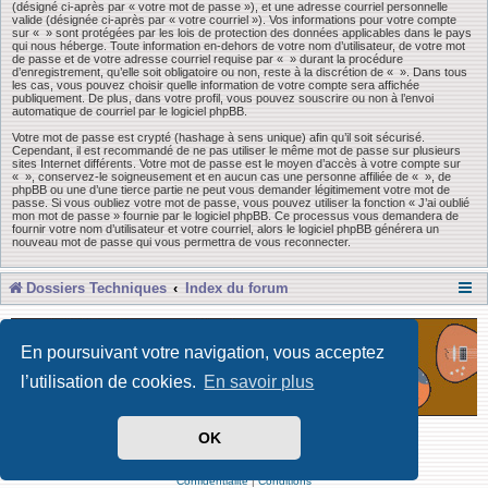
(désigné ci-après par « votre mot de passe »), et une adresse courriel personnelle
valide (désignée ci-après par « votre courriel »). Vos informations pour votre compte
sur « » sont protégées par les lois de protection des données applicables dans le pays
qui nous héberge. Toute information en-dehors de votre nom d’utilisateur, de votre mot
de passe et de votre adresse courriel requise par « » durant la procédure
d’enregistrement, qu’elle soit obligatoire ou non, reste à la discrétion de « ». Dans tous
les cas, vous pouvez choisir quelle information de votre compte sera affichée
publiquement. De plus, dans votre profil, vous pouvez souscrire ou non à l’envoi
automatique de courriel par le logiciel phpBB.
Votre mot de passe est crypté (hashage à sens unique) afin qu’il soit sécurisé.
Cependant, il est recommandé de ne pas utiliser le même mot de passe sur plusieurs
sites Internet différents. Votre mot de passe est le moyen d’accès à votre compte sur
« », conservez-le soigneusement et en aucun cas une personne affiliée de « », de
phpBB ou une d’une tierce partie ne peut vous demander légitimement votre mot de
passe. Si vous oubliez votre mot de passe, vous pouvez utiliser la fonction « J’ai oublié
mon mot de passe » fournie par le logiciel phpBB. Ce processus vous demandera de
fournir votre nom d’utilisateur et votre courriel, alors le logiciel phpBB générera un
nouveau mot de passe qui vous permettra de vous reconnecter.
Dossiers Techniques
Index du forum
En poursuivant votre navigation, vous acceptez
l’utilisation de cookies.
En savoir plus
OK
Développé par Forum Software © phpBB Limited
Traduit par phpBB-fr
Confidentialité
|
Conditions