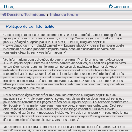
FAQ
Connexion
Dossiers Techniques
Index du forum
- Politique de confidentialité
Cette politique explique en détail comment « » et ses sociétés affiliées (désignés ci-
après par « nous », « notre », « nos », « », « http://www.ziggysono.com/forum ») et
phpBB (désigné ci-après par « ils », « eux », « leur », « logiciel phpBB »,
« www.phpbb.com », « phpBB Limited », « Équipes phpBB ») utilisent n’importe quelle
information collectée pendant n’importe quelle session d’utilisation de votre part
(désignée ci-après par « vos informations »).
Vos informations sont collectées de deux manières. Premièrement, en naviguant sur
« », le logiciel phpBB créera un certain nombre de cookies, qui sont des petits fichiers
textes téléchargés dans les fichiers temporaires du navigateur Internet de votre
ordinateur. Les deux premiers cookies ne contiennent qu’un identifiant utilisateur
(désigné ci-après par « user-id ») et un identifiant de session invité (désigné ci-après
par « session-id »), qui vous sont automatiquement assignés par le logiciel phpBB. Un
troisième cookie sera créé une fois que vous naviguerez sur les sujets de « » et est
utilisé pour stocker les informations sur les sujets que vous avez lus, ce qui améliore
votre navigation sur le forum.
Nous pouvons également créer des cookies externes au logiciel phpBB tout en
naviguant sur « », bien que ceux-ci soient hors de portée du document qui est prévu
pour couvrir seulement les pages créées par le logiciel phpBB. La seconde manière est
de récupérer l’information que vous nous envoyez et que nous collectons. Ceci peut
être, et n’est pas limité à : la publication de message en tant qu’utilisateur invité
(désignée ci-après par « messages invités »), l’enregistrement sur « » (désignée ici par
« votre compte ») et les messages que vous envoyez après l’enregistrement et lors
d’une connexion (désignés ici par « vos messages »).
Votre compte contiendra au minimum un identifiant unique (désigné ci-après par « votre
nom d’utilisateur »), un mot de passe personnel utilisé pour la connexion à votre compte