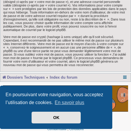
(désigné ci-après par « votre mot de passe »), et une adresse courriel personnelle
valide (désignée ci-après par « votre courriel »). Vos informations pour votre compte
sur « » sont protégées par les lois de protection des données applicables dans le pays
qui nous héberge. Toute information en-dehors de votre nom d’utilisateur, de votre mot
de passe et de votre adresse courriel requise par « » durant la procédure
d’enregistrement, qu’elle soit obligatoire ou non, reste à la discrétion de « ». Dans tous
les cas, vous pouvez choisir quelle information de votre compte sera affichée
publiquement. De plus, dans votre profil, vous pouvez souscrire ou non à l’envoi
automatique de courriel par le logiciel phpBB.
Votre mot de passe est crypté (hashage à sens unique) afin qu’il soit sécurisé.
Cependant, il est recommandé de ne pas utiliser le même mot de passe sur plusieurs
sites Internet différents. Votre mot de passe est le moyen d’accès à votre compte sur
« », conservez-le soigneusement et en aucun cas une personne affiliée de « », de
phpBB ou une d’une tierce partie ne peut vous demander légitimement votre mot de
passe. Si vous oubliez votre mot de passe, vous pouvez utiliser la fonction « J’ai oublié
mon mot de passe » fournie par le logiciel phpBB. Ce processus vous demandera de
fournir votre nom d’utilisateur et votre courriel, alors le logiciel phpBB générera un
nouveau mot de passe qui vous permettra de vous reconnecter.
Dossiers Techniques
Index du forum
En poursuivant votre navigation, vous acceptez
l’utilisation de cookies.
En savoir plus
OK
Développé par Forum Software © phpBB Limited
Traduit par phpBB-fr
Confidentialité
|
Conditions