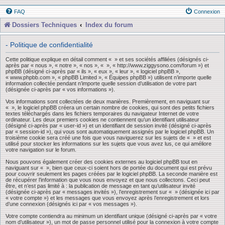
FAQ
Connexion
Dossiers Techniques
Index du forum
- Politique de confidentialité
Cette politique explique en détail comment « » et ses sociétés affiliées (désignés ci-
après par « nous », « notre », « nos », « », « http://www.ziggysono.com/forum ») et
phpBB (désigné ci-après par « ils », « eux », « leur », « logiciel phpBB »,
« www.phpbb.com », « phpBB Limited », « Équipes phpBB ») utilisent n’importe quelle
information collectée pendant n’importe quelle session d’utilisation de votre part
(désignée ci-après par « vos informations »).
Vos informations sont collectées de deux manières. Premièrement, en naviguant sur
« », le logiciel phpBB créera un certain nombre de cookies, qui sont des petits fichiers
textes téléchargés dans les fichiers temporaires du navigateur Internet de votre
ordinateur. Les deux premiers cookies ne contiennent qu’un identifiant utilisateur
(désigné ci-après par « user-id ») et un identifiant de session invité (désigné ci-après
par « session-id »), qui vous sont automatiquement assignés par le logiciel phpBB. Un
troisième cookie sera créé une fois que vous naviguerez sur les sujets de « » et est
utilisé pour stocker les informations sur les sujets que vous avez lus, ce qui améliore
votre navigation sur le forum.
Nous pouvons également créer des cookies externes au logiciel phpBB tout en
naviguant sur « », bien que ceux-ci soient hors de portée du document qui est prévu
pour couvrir seulement les pages créées par le logiciel phpBB. La seconde manière est
de récupérer l’information que vous nous envoyez et que nous collectons. Ceci peut
être, et n’est pas limité à : la publication de message en tant qu’utilisateur invité
(désignée ci-après par « messages invités »), l’enregistrement sur « » (désignée ici par
« votre compte ») et les messages que vous envoyez après l’enregistrement et lors
d’une connexion (désignés ici par « vos messages »).
Votre compte contiendra au minimum un identifiant unique (désigné ci-après par « votre
nom d’utilisateur »), un mot de passe personnel utilisé pour la connexion à votre compte