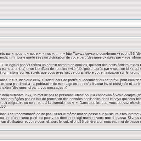
près par « nous », « notre », « nos », « », « http://www.ziggysono.com/forum ») et phpBB (dés
endant n’importe quelle session d’utilisation de votre part (désignée ci-après par « vos inform
 le logiciel phpBB créera un certain nombre de cookies, qui sont des petits fichiers textes t
s par « user-id ») et un identifiant de session invité (désigné ci-après par « session-id »), 
 informations sur les sujets que vous avez lus, ce qui améliore votre navigation sur le forum.
nt sur « », bien que ceux-ci soient hors de portée du document qui est prévu pour couvrir 
 n’est pas limité à : la publication de message en tant qu’utilisateur invité (désignée ci-apr
nnexion (désignés ici par « vos messages »).
 nom d’utilisateur »), un mot de passe personnel utilisé pour la connexion à votre compte (d
» sont protégées par les lois de protection des données applicables dans le pays qui nous héb
 soit obligatoire ou non, reste à la discrétion de « ». Dans tous les cas, vous pouvez choisi
hpBB.
dant, il est recommandé de ne pas utiliser le même mot de passe sur plusieurs sites Internet
 une d’une tierce partie ne peut vous demander légitimement votre mot de passe. Si vous oub
om d’utilisateur et votre courriel, alors le logiciel phpBB générera un nouveau mot de passe