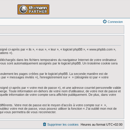
Connexion
igné ci-après par « ils », « eux », « leur », « logiciel phpBB », « www.phpbb.com »,
ations »).
éléchargés dans les fichiers temporaires du navigateur Internet de votre ordinateur.
qui vous sont automatiquement assignés par le logiciel phpBB. Un troisième cookie sera
seulement les pages créées par le logiciel phpBB. La seconde manière est de
ès par « messages invités »), l’enregistrement sur « » (désignée ici par « votre
ésigné ci-après par « votre mot de passe »), et une adresse courriel personnelle valide
erge. Toute information en-dehors de votre nom d’utilisateur, de votre mot de passe et
r quelle information de votre compte sera affichée publiquement. De plus, dans votre
 différents. Votre mot de passe est le moyen d’accès à votre compte sur « »,
liez votre mot de passe, vous pouvez utiliser la fonction « J’ai oublié mon mot de
 qui vous permettra de vous reconnecter.
Supprimer les cookies
Heures au format
UTC+02:00