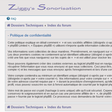
FAQ
Dossiers Techniques
Index du forum
- Politique de confidentialité
Cette politique explique en détail comment « » et ses sociétés affiliées (désignés ci-a
« phpBB Limited », « Équipes phpBB ») utilisent n’importe quelle information collectée p
Vos informations sont collectées de deux manières. Premièrement, en naviguant sur « »,
Les deux premiers cookies ne contiennent qu’un identifiant utilisateur (désigné ci-aprè
créé une fois que vous naviguerez sur les sujets de « » et est utilisé pour stocker les
Nous pouvons également créer des cookies externes au logiciel phpBB tout en navigua
récupérer l’information que vous nous envoyez et que nous collectons. Ceci peut être, et
compte ») et les messages que vous envoyez après l’enregistrement et lors d’une co
Votre compte contiendra au minimum un identifiant unique (désigné ci-après par « votre
(désignée ci-après par « votre courriel »). Vos informations pour votre compte sur « 
de votre adresse courriel requise par « » durant la procédure d’enregistrement, qu’elle
profil, vous pouvez souscrire ou non à l’envoi automatique de courriel par le logiciel p
Votre mot de passe est crypté (hashage à sens unique) afin qu’il soit sécurisé. Cepen
conservez-le soigneusement et en aucun cas une personne affiliée de « », de phpBB ou
passe » fournie par le logiciel phpBB. Ce processus vous demandera de fournir votre n
Dossiers Techniques
Index du forum