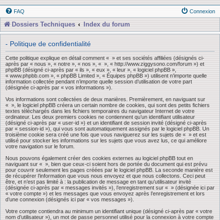
FAQ
Connexion
Dossiers Techniques
Index du forum
- Politique de confidentialité
Cette politique explique en détail comment « » et ses sociétés affiliées (désignés ci-
après par « nous », « notre », « nos », « », « http://www.ziggysono.com/forum ») et
phpBB (désigné ci-après par « ils », « eux », « leur », « logiciel phpBB »,
« www.phpbb.com », « phpBB Limited », « Équipes phpBB ») utilisent n’importe quelle
information collectée pendant n’importe quelle session d’utilisation de votre part
(désignée ci-après par « vos informations »).
Vos informations sont collectées de deux manières. Premièrement, en naviguant sur
« », le logiciel phpBB créera un certain nombre de cookies, qui sont des petits fichiers
textes téléchargés dans les fichiers temporaires du navigateur Internet de votre
ordinateur. Les deux premiers cookies ne contiennent qu’un identifiant utilisateur
(désigné ci-après par « user-id ») et un identifiant de session invité (désigné ci-après
par « session-id »), qui vous sont automatiquement assignés par le logiciel phpBB. Un
troisième cookie sera créé une fois que vous naviguerez sur les sujets de « » et est
utilisé pour stocker les informations sur les sujets que vous avez lus, ce qui améliore
votre navigation sur le forum.
Nous pouvons également créer des cookies externes au logiciel phpBB tout en
naviguant sur « », bien que ceux-ci soient hors de portée du document qui est prévu
pour couvrir seulement les pages créées par le logiciel phpBB. La seconde manière est
de récupérer l’information que vous nous envoyez et que nous collectons. Ceci peut
être, et n’est pas limité à : la publication de message en tant qu’utilisateur invité
(désignée ci-après par « messages invités »), l’enregistrement sur « » (désignée ici par
« votre compte ») et les messages que vous envoyez après l’enregistrement et lors
d’une connexion (désignés ici par « vos messages »).
Votre compte contiendra au minimum un identifiant unique (désigné ci-après par « votre
nom d’utilisateur »), un mot de passe personnel utilisé pour la connexion à votre compte