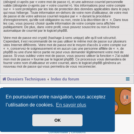
(désigné ci-après par « votre mot de passe »), et une adresse courriel personnelle
valide (désignée ci-après par « votre courriel »). Vos informations pour votre compte
sur « » sont protégées par les lois de protection des données applicables dans le pays
qui nous héberge. Toute information en-dehors de votre nom d’utilisateur, de votre mot
de passe et de votre adresse courriel requise par « » durant la procédure
d’enregistrement, qu’elle soit obligatoire ou non, reste à la discrétion de « ». Dans tous
les cas, vous pouvez choisir quelle information de votre compte sera affichée
publiquement. De plus, dans votre profil, vous pouvez souscrire ou non à l’envoi
automatique de courriel par le logiciel phpBB.
Votre mot de passe est crypté (hashage à sens unique) afin qu’il soit sécurisé.
Cependant, il est recommandé de ne pas utiliser le même mot de passe sur plusieurs
sites Internet différents. Votre mot de passe est le moyen d’accès à votre compte sur
« », conservez-le soigneusement et en aucun cas une personne affiliée de « », de
phpBB ou une d’une tierce partie ne peut vous demander légitimement votre mot de
passe. Si vous oubliez votre mot de passe, vous pouvez utiliser la fonction « J’ai oublié
mon mot de passe » fournie par le logiciel phpBB. Ce processus vous demandera de
fournir votre nom d’utilisateur et votre courriel, alors le logiciel phpBB générera un
nouveau mot de passe qui vous permettra de vous reconnecter.
Dossiers Techniques
Index du forum
En poursuivant votre navigation, vous acceptez
l’utilisation de cookies.
En savoir plus
OK
Développé par Forum Software © phpBB Limited
Traduit par phpBB-fr
Confidentialité
|
Conditions