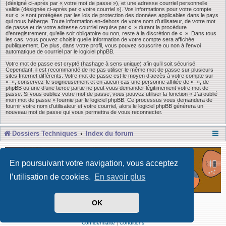
(désigné ci-après par « votre mot de passe »), et une adresse courriel personnelle
valide (désignée ci-après par « votre courriel »). Vos informations pour votre compte
sur « » sont protégées par les lois de protection des données applicables dans le pays
qui nous héberge. Toute information en-dehors de votre nom d’utilisateur, de votre mot
de passe et de votre adresse courriel requise par « » durant la procédure
d’enregistrement, qu’elle soit obligatoire ou non, reste à la discrétion de « ». Dans tous
les cas, vous pouvez choisir quelle information de votre compte sera affichée
publiquement. De plus, dans votre profil, vous pouvez souscrire ou non à l’envoi
automatique de courriel par le logiciel phpBB.
Votre mot de passe est crypté (hashage à sens unique) afin qu’il soit sécurisé.
Cependant, il est recommandé de ne pas utiliser le même mot de passe sur plusieurs
sites Internet différents. Votre mot de passe est le moyen d’accès à votre compte sur
« », conservez-le soigneusement et en aucun cas une personne affiliée de « », de
phpBB ou une d’une tierce partie ne peut vous demander légitimement votre mot de
passe. Si vous oubliez votre mot de passe, vous pouvez utiliser la fonction « J’ai oublié
mon mot de passe » fournie par le logiciel phpBB. Ce processus vous demandera de
fournir votre nom d’utilisateur et votre courriel, alors le logiciel phpBB générera un
nouveau mot de passe qui vous permettra de vous reconnecter.
Dossiers Techniques
Index du forum
En poursuivant votre navigation, vous acceptez
l’utilisation de cookies.
En savoir plus
OK
Développé par Forum Software © phpBB Limited
Traduit par phpBB-fr
Confidentialité
|
Conditions