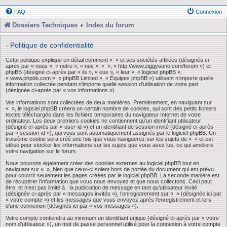
FAQ
Connexion
Dossiers Techniques
Index du forum
- Politique de confidentialité
Cette politique explique en détail comment « » et ses sociétés affiliées (désignés ci-
après par « nous », « notre », « nos », « », « http://www.ziggysono.com/forum ») et
phpBB (désigné ci-après par « ils », « eux », « leur », « logiciel phpBB »,
« www.phpbb.com », « phpBB Limited », « Équipes phpBB ») utilisent n’importe quelle
information collectée pendant n’importe quelle session d’utilisation de votre part
(désignée ci-après par « vos informations »).
Vos informations sont collectées de deux manières. Premièrement, en naviguant sur
« », le logiciel phpBB créera un certain nombre de cookies, qui sont des petits fichiers
textes téléchargés dans les fichiers temporaires du navigateur Internet de votre
ordinateur. Les deux premiers cookies ne contiennent qu’un identifiant utilisateur
(désigné ci-après par « user-id ») et un identifiant de session invité (désigné ci-après
par « session-id »), qui vous sont automatiquement assignés par le logiciel phpBB. Un
troisième cookie sera créé une fois que vous naviguerez sur les sujets de « » et est
utilisé pour stocker les informations sur les sujets que vous avez lus, ce qui améliore
votre navigation sur le forum.
Nous pouvons également créer des cookies externes au logiciel phpBB tout en
naviguant sur « », bien que ceux-ci soient hors de portée du document qui est prévu
pour couvrir seulement les pages créées par le logiciel phpBB. La seconde manière est
de récupérer l’information que vous nous envoyez et que nous collectons. Ceci peut
être, et n’est pas limité à : la publication de message en tant qu’utilisateur invité
(désignée ci-après par « messages invités »), l’enregistrement sur « » (désignée ici par
« votre compte ») et les messages que vous envoyez après l’enregistrement et lors
d’une connexion (désignés ici par « vos messages »).
Votre compte contiendra au minimum un identifiant unique (désigné ci-après par « votre
nom d’utilisateur »), un mot de passe personnel utilisé pour la connexion à votre compte