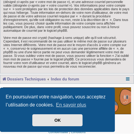
(désigné ci-après par « votre mot de passe »), et une adresse courriel personnelle
valide (désignée ci-après par « votre courriel »). Vos informations pour votre compte
sur « » sont protégées par les lois de protection des données applicables dans le pays
qui nous héberge. Toute information en-dehors de votre nom d’utilisateur, de votre mot
de passe et de votre adresse courriel requise par « » durant la procédure
d’enregistrement, qu’elle soit obligatoire ou non, reste à la discrétion de « ». Dans tous
les cas, vous pouvez choisir quelle information de votre compte sera affichée
publiquement. De plus, dans votre profil, vous pouvez souscrire ou non à l’envoi
automatique de courriel par le logiciel phpBB.
Votre mot de passe est crypté (hashage à sens unique) afin qu’il soit sécurisé.
Cependant, il est recommandé de ne pas utiliser le même mot de passe sur plusieurs
sites Internet différents. Votre mot de passe est le moyen d’accès à votre compte sur
« », conservez-le soigneusement et en aucun cas une personne affiliée de « », de
phpBB ou une d’une tierce partie ne peut vous demander légitimement votre mot de
passe. Si vous oubliez votre mot de passe, vous pouvez utiliser la fonction « J’ai oublié
mon mot de passe » fournie par le logiciel phpBB. Ce processus vous demandera de
fournir votre nom d’utilisateur et votre courriel, alors le logiciel phpBB générera un
nouveau mot de passe qui vous permettra de vous reconnecter.
Dossiers Techniques
Index du forum
En poursuivant votre navigation, vous acceptez
l’utilisation de cookies.
En savoir plus
OK
Développé par Forum Software © phpBB Limited
Traduit par phpBB-fr
Confidentialité
|
Conditions