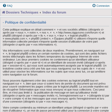
FAQ
Connexion
Dossiers Techniques
Index du forum
- Politique de confidentialité
Cette politique explique en détail comment « » et ses sociétés affiliées (désignés ci-
après par « nous », « notre », « nos », « », « http://www.ziggysono.com/forum ») et
phpBB (désigné ci-après par « ils », « eux », « leur », « logiciel phpBB »,
« www.phpbb.com », « phpBB Limited », « Équipes phpBB ») utilisent n’importe quelle
information collectée pendant n’importe quelle session d’utilisation de votre part
(désignée ci-après par « vos informations »).
Vos informations sont collectées de deux manières. Premièrement, en naviguant sur
« », le logiciel phpBB créera un certain nombre de cookies, qui sont des petits fichiers
textes téléchargés dans les fichiers temporaires du navigateur Internet de votre
ordinateur. Les deux premiers cookies ne contiennent qu’un identifiant utilisateur
(désigné ci-après par « user-id ») et un identifiant de session invité (désigné ci-après
par « session-id »), qui vous sont automatiquement assignés par le logiciel phpBB. Un
troisième cookie sera créé une fois que vous naviguerez sur les sujets de « » et est
utilisé pour stocker les informations sur les sujets que vous avez lus, ce qui améliore
votre navigation sur le forum.
Nous pouvons également créer des cookies externes au logiciel phpBB tout en
naviguant sur « », bien que ceux-ci soient hors de portée du document qui est prévu
pour couvrir seulement les pages créées par le logiciel phpBB. La seconde manière est
de récupérer l’information que vous nous envoyez et que nous collectons. Ceci peut
être, et n’est pas limité à : la publication de message en tant qu’utilisateur invité
(désignée ci-après par « messages invités »), l’enregistrement sur « » (désignée ici par
« votre compte ») et les messages que vous envoyez après l’enregistrement et lors
d’une connexion (désignés ici par « vos messages »).
Votre compte contiendra au minimum un identifiant unique (désigné ci-après par « votre
nom d’utilisateur »), un mot de passe personnel utilisé pour la connexion à votre compte