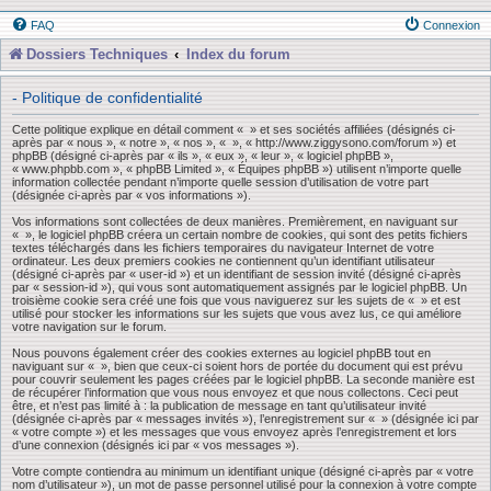
FAQ
Connexion
Dossiers Techniques
Index du forum
- Politique de confidentialité
Cette politique explique en détail comment « » et ses sociétés affiliées (désignés ci-
après par « nous », « notre », « nos », « », « http://www.ziggysono.com/forum ») et
phpBB (désigné ci-après par « ils », « eux », « leur », « logiciel phpBB »,
« www.phpbb.com », « phpBB Limited », « Équipes phpBB ») utilisent n’importe quelle
information collectée pendant n’importe quelle session d’utilisation de votre part
(désignée ci-après par « vos informations »).
Vos informations sont collectées de deux manières. Premièrement, en naviguant sur
« », le logiciel phpBB créera un certain nombre de cookies, qui sont des petits fichiers
textes téléchargés dans les fichiers temporaires du navigateur Internet de votre
ordinateur. Les deux premiers cookies ne contiennent qu’un identifiant utilisateur
(désigné ci-après par « user-id ») et un identifiant de session invité (désigné ci-après
par « session-id »), qui vous sont automatiquement assignés par le logiciel phpBB. Un
troisième cookie sera créé une fois que vous naviguerez sur les sujets de « » et est
utilisé pour stocker les informations sur les sujets que vous avez lus, ce qui améliore
votre navigation sur le forum.
Nous pouvons également créer des cookies externes au logiciel phpBB tout en
naviguant sur « », bien que ceux-ci soient hors de portée du document qui est prévu
pour couvrir seulement les pages créées par le logiciel phpBB. La seconde manière est
de récupérer l’information que vous nous envoyez et que nous collectons. Ceci peut
être, et n’est pas limité à : la publication de message en tant qu’utilisateur invité
(désignée ci-après par « messages invités »), l’enregistrement sur « » (désignée ici par
« votre compte ») et les messages que vous envoyez après l’enregistrement et lors
d’une connexion (désignés ici par « vos messages »).
Votre compte contiendra au minimum un identifiant unique (désigné ci-après par « votre
nom d’utilisateur »), un mot de passe personnel utilisé pour la connexion à votre compte