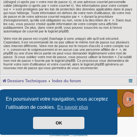
(désigné ci-après par « votre mot de passe »), et une adresse courriel personnelle
valide (désignée ci-après par « votre courriel »). Vos informations pour votre compte
sur « » sont protégées par les lois de protection des données applicables dans le pays
qui nous héberge. Toute information en-dehors de votre nom d’utilisateur, de votre mot
de passe et de votre adresse courriel requise par « » durant la procédure
d’enregistrement, qu’elle soit obligatoire ou non, reste à la discrétion de « ». Dans tous
les cas, vous pouvez choisir quelle information de votre compte sera affichée
publiquement. De plus, dans votre profil, vous pouvez souscrire ou non à l’envoi
automatique de courriel par le logiciel phpBB.
Votre mot de passe est crypté (hashage à sens unique) afin qu’il soit sécurisé.
Cependant, il est recommandé de ne pas utiliser le même mot de passe sur plusieurs
sites Internet différents. Votre mot de passe est le moyen d’accès à votre compte sur
« », conservez-le soigneusement et en aucun cas une personne affiliée de « », de
phpBB ou une d’une tierce partie ne peut vous demander légitimement votre mot de
passe. Si vous oubliez votre mot de passe, vous pouvez utiliser la fonction « J’ai oublié
mon mot de passe » fournie par le logiciel phpBB. Ce processus vous demandera de
fournir votre nom d’utilisateur et votre courriel, alors le logiciel phpBB générera un
nouveau mot de passe qui vous permettra de vous reconnecter.
Dossiers Techniques
Index du forum
En poursuivant votre navigation, vous acceptez
l’utilisation de cookies.
En savoir plus
OK
Développé par Forum Software © phpBB Limited
Traduit par phpBB-fr
Confidentialité
|
Conditions