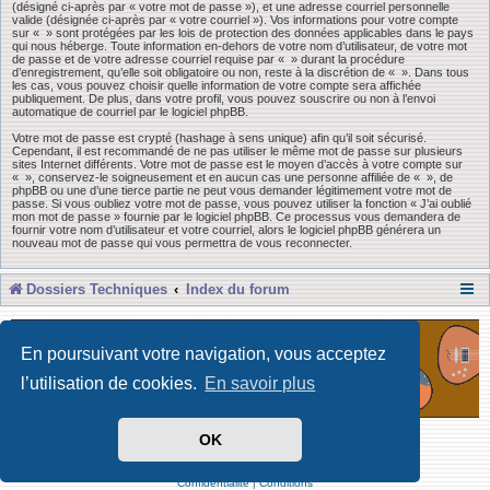
(désigné ci-après par « votre mot de passe »), et une adresse courriel personnelle
valide (désignée ci-après par « votre courriel »). Vos informations pour votre compte
sur « » sont protégées par les lois de protection des données applicables dans le pays
qui nous héberge. Toute information en-dehors de votre nom d’utilisateur, de votre mot
de passe et de votre adresse courriel requise par « » durant la procédure
d’enregistrement, qu’elle soit obligatoire ou non, reste à la discrétion de « ». Dans tous
les cas, vous pouvez choisir quelle information de votre compte sera affichée
publiquement. De plus, dans votre profil, vous pouvez souscrire ou non à l’envoi
automatique de courriel par le logiciel phpBB.
Votre mot de passe est crypté (hashage à sens unique) afin qu’il soit sécurisé.
Cependant, il est recommandé de ne pas utiliser le même mot de passe sur plusieurs
sites Internet différents. Votre mot de passe est le moyen d’accès à votre compte sur
« », conservez-le soigneusement et en aucun cas une personne affiliée de « », de
phpBB ou une d’une tierce partie ne peut vous demander légitimement votre mot de
passe. Si vous oubliez votre mot de passe, vous pouvez utiliser la fonction « J’ai oublié
mon mot de passe » fournie par le logiciel phpBB. Ce processus vous demandera de
fournir votre nom d’utilisateur et votre courriel, alors le logiciel phpBB générera un
nouveau mot de passe qui vous permettra de vous reconnecter.
Dossiers Techniques
Index du forum
En poursuivant votre navigation, vous acceptez
l’utilisation de cookies.
En savoir plus
OK
Développé par Forum Software © phpBB Limited
Traduit par phpBB-fr
Confidentialité
|
Conditions