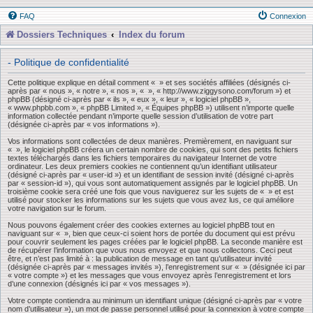
FAQ
Connexion
Dossiers Techniques
Index du forum
- Politique de confidentialité
Cette politique explique en détail comment « » et ses sociétés affiliées (désignés ci-
après par « nous », « notre », « nos », « », « http://www.ziggysono.com/forum ») et
phpBB (désigné ci-après par « ils », « eux », « leur », « logiciel phpBB »,
« www.phpbb.com », « phpBB Limited », « Équipes phpBB ») utilisent n’importe quelle
information collectée pendant n’importe quelle session d’utilisation de votre part
(désignée ci-après par « vos informations »).
Vos informations sont collectées de deux manières. Premièrement, en naviguant sur
« », le logiciel phpBB créera un certain nombre de cookies, qui sont des petits fichiers
textes téléchargés dans les fichiers temporaires du navigateur Internet de votre
ordinateur. Les deux premiers cookies ne contiennent qu’un identifiant utilisateur
(désigné ci-après par « user-id ») et un identifiant de session invité (désigné ci-après
par « session-id »), qui vous sont automatiquement assignés par le logiciel phpBB. Un
troisième cookie sera créé une fois que vous naviguerez sur les sujets de « » et est
utilisé pour stocker les informations sur les sujets que vous avez lus, ce qui améliore
votre navigation sur le forum.
Nous pouvons également créer des cookies externes au logiciel phpBB tout en
naviguant sur « », bien que ceux-ci soient hors de portée du document qui est prévu
pour couvrir seulement les pages créées par le logiciel phpBB. La seconde manière est
de récupérer l’information que vous nous envoyez et que nous collectons. Ceci peut
être, et n’est pas limité à : la publication de message en tant qu’utilisateur invité
(désignée ci-après par « messages invités »), l’enregistrement sur « » (désignée ici par
« votre compte ») et les messages que vous envoyez après l’enregistrement et lors
d’une connexion (désignés ici par « vos messages »).
Votre compte contiendra au minimum un identifiant unique (désigné ci-après par « votre
nom d’utilisateur »), un mot de passe personnel utilisé pour la connexion à votre compte