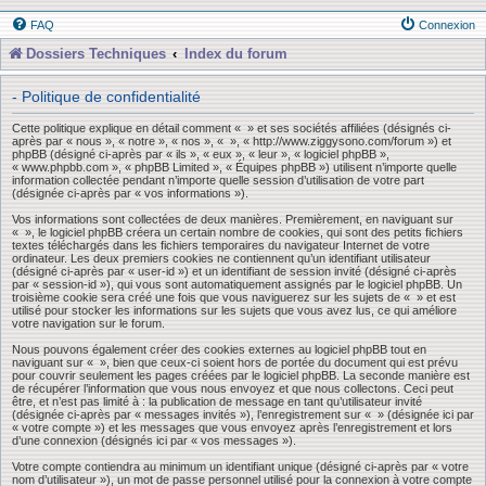
FAQ
Connexion
Dossiers Techniques
Index du forum
- Politique de confidentialité
Cette politique explique en détail comment « » et ses sociétés affiliées (désignés ci-
après par « nous », « notre », « nos », « », « http://www.ziggysono.com/forum ») et
phpBB (désigné ci-après par « ils », « eux », « leur », « logiciel phpBB »,
« www.phpbb.com », « phpBB Limited », « Équipes phpBB ») utilisent n’importe quelle
information collectée pendant n’importe quelle session d’utilisation de votre part
(désignée ci-après par « vos informations »).
Vos informations sont collectées de deux manières. Premièrement, en naviguant sur
« », le logiciel phpBB créera un certain nombre de cookies, qui sont des petits fichiers
textes téléchargés dans les fichiers temporaires du navigateur Internet de votre
ordinateur. Les deux premiers cookies ne contiennent qu’un identifiant utilisateur
(désigné ci-après par « user-id ») et un identifiant de session invité (désigné ci-après
par « session-id »), qui vous sont automatiquement assignés par le logiciel phpBB. Un
troisième cookie sera créé une fois que vous naviguerez sur les sujets de « » et est
utilisé pour stocker les informations sur les sujets que vous avez lus, ce qui améliore
votre navigation sur le forum.
Nous pouvons également créer des cookies externes au logiciel phpBB tout en
naviguant sur « », bien que ceux-ci soient hors de portée du document qui est prévu
pour couvrir seulement les pages créées par le logiciel phpBB. La seconde manière est
de récupérer l’information que vous nous envoyez et que nous collectons. Ceci peut
être, et n’est pas limité à : la publication de message en tant qu’utilisateur invité
(désignée ci-après par « messages invités »), l’enregistrement sur « » (désignée ici par
« votre compte ») et les messages que vous envoyez après l’enregistrement et lors
d’une connexion (désignés ici par « vos messages »).
Votre compte contiendra au minimum un identifiant unique (désigné ci-après par « votre
nom d’utilisateur »), un mot de passe personnel utilisé pour la connexion à votre compte