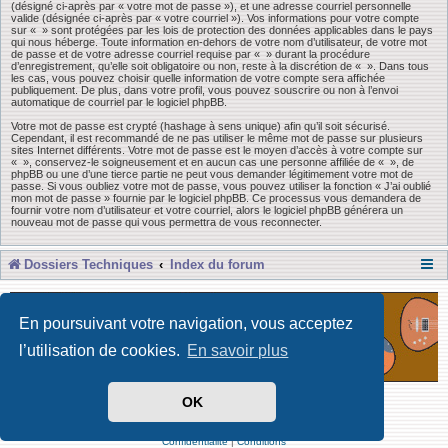
(désigné ci-après par « votre mot de passe »), et une adresse courriel personnelle
valide (désignée ci-après par « votre courriel »). Vos informations pour votre compte
sur « » sont protégées par les lois de protection des données applicables dans le pays
qui nous héberge. Toute information en-dehors de votre nom d’utilisateur, de votre mot
de passe et de votre adresse courriel requise par « » durant la procédure
d’enregistrement, qu’elle soit obligatoire ou non, reste à la discrétion de « ». Dans tous
les cas, vous pouvez choisir quelle information de votre compte sera affichée
publiquement. De plus, dans votre profil, vous pouvez souscrire ou non à l’envoi
automatique de courriel par le logiciel phpBB.
Votre mot de passe est crypté (hashage à sens unique) afin qu’il soit sécurisé.
Cependant, il est recommandé de ne pas utiliser le même mot de passe sur plusieurs
sites Internet différents. Votre mot de passe est le moyen d’accès à votre compte sur
« », conservez-le soigneusement et en aucun cas une personne affiliée de « », de
phpBB ou une d’une tierce partie ne peut vous demander légitimement votre mot de
passe. Si vous oubliez votre mot de passe, vous pouvez utiliser la fonction « J’ai oublié
mon mot de passe » fournie par le logiciel phpBB. Ce processus vous demandera de
fournir votre nom d’utilisateur et votre courriel, alors le logiciel phpBB générera un
nouveau mot de passe qui vous permettra de vous reconnecter.
Dossiers Techniques
Index du forum
En poursuivant votre navigation, vous acceptez
l’utilisation de cookies.
En savoir plus
OK
Développé par Forum Software © phpBB Limited
Traduit par phpBB-fr
Confidentialité
|
Conditions