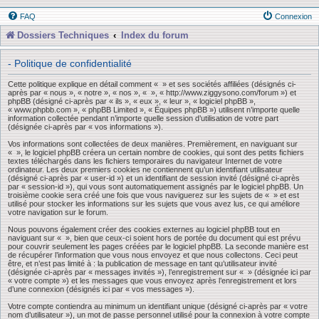
FAQ
Connexion
Dossiers Techniques
Index du forum
- Politique de confidentialité
Cette politique explique en détail comment « » et ses sociétés affiliées (désignés ci-
après par « nous », « notre », « nos », « », « http://www.ziggysono.com/forum ») et
phpBB (désigné ci-après par « ils », « eux », « leur », « logiciel phpBB »,
« www.phpbb.com », « phpBB Limited », « Équipes phpBB ») utilisent n’importe quelle
information collectée pendant n’importe quelle session d’utilisation de votre part
(désignée ci-après par « vos informations »).
Vos informations sont collectées de deux manières. Premièrement, en naviguant sur
« », le logiciel phpBB créera un certain nombre de cookies, qui sont des petits fichiers
textes téléchargés dans les fichiers temporaires du navigateur Internet de votre
ordinateur. Les deux premiers cookies ne contiennent qu’un identifiant utilisateur
(désigné ci-après par « user-id ») et un identifiant de session invité (désigné ci-après
par « session-id »), qui vous sont automatiquement assignés par le logiciel phpBB. Un
troisième cookie sera créé une fois que vous naviguerez sur les sujets de « » et est
utilisé pour stocker les informations sur les sujets que vous avez lus, ce qui améliore
votre navigation sur le forum.
Nous pouvons également créer des cookies externes au logiciel phpBB tout en
naviguant sur « », bien que ceux-ci soient hors de portée du document qui est prévu
pour couvrir seulement les pages créées par le logiciel phpBB. La seconde manière est
de récupérer l’information que vous nous envoyez et que nous collectons. Ceci peut
être, et n’est pas limité à : la publication de message en tant qu’utilisateur invité
(désignée ci-après par « messages invités »), l’enregistrement sur « » (désignée ici par
« votre compte ») et les messages que vous envoyez après l’enregistrement et lors
d’une connexion (désignés ici par « vos messages »).
Votre compte contiendra au minimum un identifiant unique (désigné ci-après par « votre
nom d’utilisateur »), un mot de passe personnel utilisé pour la connexion à votre compte