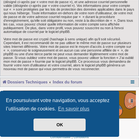
(désigné ci-après par « votre mot de passe »), et une adresse courriel personnelle
valide (désignée ci-après par « votre courriel »). Vos informations pour votre compte
sur « » sont protégées par les lois de protection des données applicables dans le pays
qui nous héberge. Toute information en-dehors de votre nom d’utilisateur, de votre mot
de passe et de votre adresse courriel requise par « » durant la procédure
d’enregistrement, qu’elle soit obligatoire ou non, reste à la discrétion de « ». Dans tous
les cas, vous pouvez choisir quelle information de votre compte sera affichée
publiquement. De plus, dans votre profil, vous pouvez souscrire ou non à l’envoi
automatique de courriel par le logiciel phpBB.
Votre mot de passe est crypté (hashage à sens unique) afin qu’il soit sécurisé.
Cependant, il est recommandé de ne pas utiliser le même mot de passe sur plusieurs
sites Internet différents. Votre mot de passe est le moyen d’accès à votre compte sur
« », conservez-le soigneusement et en aucun cas une personne affiliée de « », de
phpBB ou une d’une tierce partie ne peut vous demander légitimement votre mot de
passe. Si vous oubliez votre mot de passe, vous pouvez utiliser la fonction « J’ai oublié
mon mot de passe » fournie par le logiciel phpBB. Ce processus vous demandera de
fournir votre nom d’utilisateur et votre courriel, alors le logiciel phpBB générera un
nouveau mot de passe qui vous permettra de vous reconnecter.
Dossiers Techniques
Index du forum
En poursuivant votre navigation, vous acceptez
l’utilisation de cookies.
En savoir plus
OK
Développé par Forum Software © phpBB Limited
Traduit par phpBB-fr
Confidentialité
|
Conditions