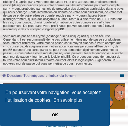
(désigné ci-après par « votre mot de passe »), et une adresse courriel personnelle
valide (désignée ci-après par « votre courriel »). Vos informations pour votre compte
sur « » sont protégées par les lois de protection des données applicables dans le pays
qui nous héberge. Toute information en-dehors de votre nom d’utilisateur, de votre mot
de passe et de votre adresse courriel requise par « » durant la procédure
d’enregistrement, qu’elle soit obligatoire ou non, reste à la discrétion de « ». Dans tous
les cas, vous pouvez choisir quelle information de votre compte sera affichée
publiquement. De plus, dans votre profil, vous pouvez souscrire ou non à l’envoi
automatique de courriel par le logiciel phpBB.
Votre mot de passe est crypté (hashage à sens unique) afin qu’il soit sécurisé.
Cependant, il est recommandé de ne pas utiliser le même mot de passe sur plusieurs
sites Internet différents. Votre mot de passe est le moyen d’accès à votre compte sur
« », conservez-le soigneusement et en aucun cas une personne affiliée de « », de
phpBB ou une d’une tierce partie ne peut vous demander légitimement votre mot de
passe. Si vous oubliez votre mot de passe, vous pouvez utiliser la fonction « J’ai oublié
mon mot de passe » fournie par le logiciel phpBB. Ce processus vous demandera de
fournir votre nom d’utilisateur et votre courriel, alors le logiciel phpBB générera un
nouveau mot de passe qui vous permettra de vous reconnecter.
Dossiers Techniques
Index du forum
En poursuivant votre navigation, vous acceptez
l’utilisation de cookies.
En savoir plus
OK
Développé par Forum Software © phpBB Limited
Traduit par phpBB-fr
Confidentialité
|
Conditions