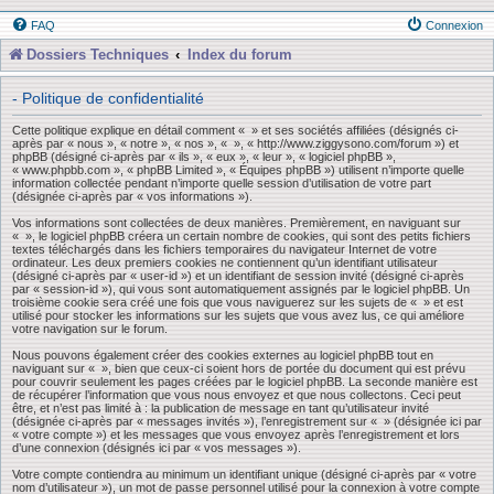
FAQ
Connexion
Dossiers Techniques
Index du forum
- Politique de confidentialité
Cette politique explique en détail comment « » et ses sociétés affiliées (désignés ci-
après par « nous », « notre », « nos », « », « http://www.ziggysono.com/forum ») et
phpBB (désigné ci-après par « ils », « eux », « leur », « logiciel phpBB »,
« www.phpbb.com », « phpBB Limited », « Équipes phpBB ») utilisent n’importe quelle
information collectée pendant n’importe quelle session d’utilisation de votre part
(désignée ci-après par « vos informations »).
Vos informations sont collectées de deux manières. Premièrement, en naviguant sur
« », le logiciel phpBB créera un certain nombre de cookies, qui sont des petits fichiers
textes téléchargés dans les fichiers temporaires du navigateur Internet de votre
ordinateur. Les deux premiers cookies ne contiennent qu’un identifiant utilisateur
(désigné ci-après par « user-id ») et un identifiant de session invité (désigné ci-après
par « session-id »), qui vous sont automatiquement assignés par le logiciel phpBB. Un
troisième cookie sera créé une fois que vous naviguerez sur les sujets de « » et est
utilisé pour stocker les informations sur les sujets que vous avez lus, ce qui améliore
votre navigation sur le forum.
Nous pouvons également créer des cookies externes au logiciel phpBB tout en
naviguant sur « », bien que ceux-ci soient hors de portée du document qui est prévu
pour couvrir seulement les pages créées par le logiciel phpBB. La seconde manière est
de récupérer l’information que vous nous envoyez et que nous collectons. Ceci peut
être, et n’est pas limité à : la publication de message en tant qu’utilisateur invité
(désignée ci-après par « messages invités »), l’enregistrement sur « » (désignée ici par
« votre compte ») et les messages que vous envoyez après l’enregistrement et lors
d’une connexion (désignés ici par « vos messages »).
Votre compte contiendra au minimum un identifiant unique (désigné ci-après par « votre
nom d’utilisateur »), un mot de passe personnel utilisé pour la connexion à votre compte