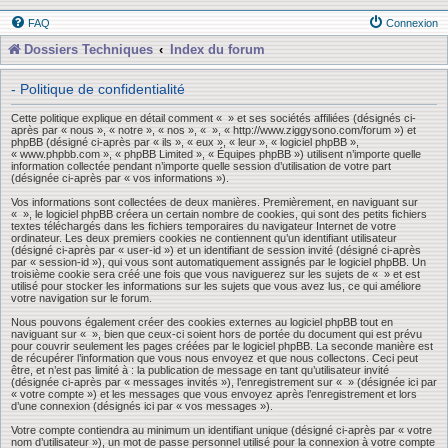
FAQ
Connexion
Dossiers Techniques
Index du forum
- Politique de confidentialité
Cette politique explique en détail comment « » et ses sociétés affiliées (désignés ci-
après par « nous », « notre », « nos », « », « http://www.ziggysono.com/forum ») et
phpBB (désigné ci-après par « ils », « eux », « leur », « logiciel phpBB »,
« www.phpbb.com », « phpBB Limited », « Équipes phpBB ») utilisent n’importe quelle
information collectée pendant n’importe quelle session d’utilisation de votre part
(désignée ci-après par « vos informations »).
Vos informations sont collectées de deux manières. Premièrement, en naviguant sur
« », le logiciel phpBB créera un certain nombre de cookies, qui sont des petits fichiers
textes téléchargés dans les fichiers temporaires du navigateur Internet de votre
ordinateur. Les deux premiers cookies ne contiennent qu’un identifiant utilisateur
(désigné ci-après par « user-id ») et un identifiant de session invité (désigné ci-après
par « session-id »), qui vous sont automatiquement assignés par le logiciel phpBB. Un
troisième cookie sera créé une fois que vous naviguerez sur les sujets de « » et est
utilisé pour stocker les informations sur les sujets que vous avez lus, ce qui améliore
votre navigation sur le forum.
Nous pouvons également créer des cookies externes au logiciel phpBB tout en
naviguant sur « », bien que ceux-ci soient hors de portée du document qui est prévu
pour couvrir seulement les pages créées par le logiciel phpBB. La seconde manière est
de récupérer l’information que vous nous envoyez et que nous collectons. Ceci peut
être, et n’est pas limité à : la publication de message en tant qu’utilisateur invité
(désignée ci-après par « messages invités »), l’enregistrement sur « » (désignée ici par
« votre compte ») et les messages que vous envoyez après l’enregistrement et lors
d’une connexion (désignés ici par « vos messages »).
Votre compte contiendra au minimum un identifiant unique (désigné ci-après par « votre
nom d’utilisateur »), un mot de passe personnel utilisé pour la connexion à votre compte