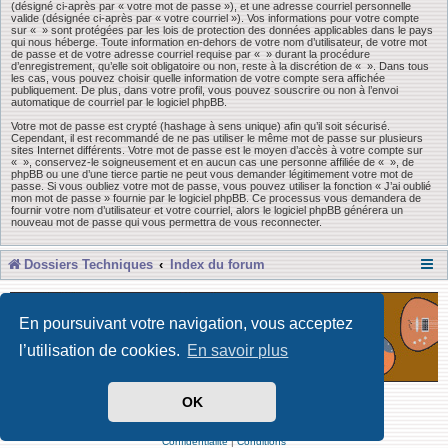
(désigné ci-après par « votre mot de passe »), et une adresse courriel personnelle
valide (désignée ci-après par « votre courriel »). Vos informations pour votre compte
sur « » sont protégées par les lois de protection des données applicables dans le pays
qui nous héberge. Toute information en-dehors de votre nom d’utilisateur, de votre mot
de passe et de votre adresse courriel requise par « » durant la procédure
d’enregistrement, qu’elle soit obligatoire ou non, reste à la discrétion de « ». Dans tous
les cas, vous pouvez choisir quelle information de votre compte sera affichée
publiquement. De plus, dans votre profil, vous pouvez souscrire ou non à l’envoi
automatique de courriel par le logiciel phpBB.
Votre mot de passe est crypté (hashage à sens unique) afin qu’il soit sécurisé.
Cependant, il est recommandé de ne pas utiliser le même mot de passe sur plusieurs
sites Internet différents. Votre mot de passe est le moyen d’accès à votre compte sur
« », conservez-le soigneusement et en aucun cas une personne affiliée de « », de
phpBB ou une d’une tierce partie ne peut vous demander légitimement votre mot de
passe. Si vous oubliez votre mot de passe, vous pouvez utiliser la fonction « J’ai oublié
mon mot de passe » fournie par le logiciel phpBB. Ce processus vous demandera de
fournir votre nom d’utilisateur et votre courriel, alors le logiciel phpBB générera un
nouveau mot de passe qui vous permettra de vous reconnecter.
Dossiers Techniques
Index du forum
En poursuivant votre navigation, vous acceptez
l’utilisation de cookies.
En savoir plus
OK
Développé par Forum Software © phpBB Limited
Traduit par phpBB-fr
Confidentialité
|
Conditions