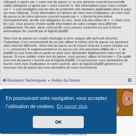
(désigné ci-après par « votre mot de passe »), et une adresse courriel personnelle
valide (désignée ci-après par « votre courriel »). Vos informations pour votre compte
sur « » sont protégées par les lois de protection des données applicables dans le pays
qui nous héberge. Toute information en-dehors de votre nom d’utilisateur, de votre mot
de passe et de votre adresse courriel requise par « » durant la procédure
d’enregistrement, qu’elle soit obligatoire ou non, reste à la discrétion de « ». Dans tous
les cas, vous pouvez choisir quelle information de votre compte sera affichée
publiquement. De plus, dans votre profil, vous pouvez souscrire ou non à l’envoi
automatique de courriel par le logiciel phpBB.
Votre mot de passe est crypté (hashage à sens unique) afin qu’il soit sécurisé.
Cependant, il est recommandé de ne pas utiliser le même mot de passe sur plusieurs
sites Internet différents. Votre mot de passe est le moyen d’accès à votre compte sur
« », conservez-le soigneusement et en aucun cas une personne affiliée de « », de
phpBB ou une d’une tierce partie ne peut vous demander légitimement votre mot de
passe. Si vous oubliez votre mot de passe, vous pouvez utiliser la fonction « J’ai oublié
mon mot de passe » fournie par le logiciel phpBB. Ce processus vous demandera de
fournir votre nom d’utilisateur et votre courriel, alors le logiciel phpBB générera un
nouveau mot de passe qui vous permettra de vous reconnecter.
Dossiers Techniques
Index du forum
En poursuivant votre navigation, vous acceptez
l’utilisation de cookies.
En savoir plus
OK
Développé par Forum Software © phpBB Limited
Traduit par phpBB-fr
Confidentialité
|
Conditions