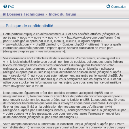
FAQ
Connexion
Dossiers Techniques
Index du forum
- Politique de confidentialité
Cette politique explique en détail comment « » et ses sociétés affiliées (désignés ci-
après par « nous », « notre », « nos », « », « http://www.ziggysono.com/forum ») et
phpBB (désigné ci-après par « ils », « eux », « leur », « logiciel phpBB »,
« www.phpbb.com », « phpBB Limited », « Équipes phpBB ») utilisent n’importe quelle
information collectée pendant n’importe quelle session d’utilisation de votre part
(désignée ci-après par « vos informations »).
Vos informations sont collectées de deux manières. Premièrement, en naviguant sur
« », le logiciel phpBB créera un certain nombre de cookies, qui sont des petits fichiers
textes téléchargés dans les fichiers temporaires du navigateur Internet de votre
ordinateur. Les deux premiers cookies ne contiennent qu’un identifiant utilisateur
(désigné ci-après par « user-id ») et un identifiant de session invité (désigné ci-après
par « session-id »), qui vous sont automatiquement assignés par le logiciel phpBB. Un
troisième cookie sera créé une fois que vous naviguerez sur les sujets de « » et est
utilisé pour stocker les informations sur les sujets que vous avez lus, ce qui améliore
votre navigation sur le forum.
Nous pouvons également créer des cookies externes au logiciel phpBB tout en
naviguant sur « », bien que ceux-ci soient hors de portée du document qui est prévu
pour couvrir seulement les pages créées par le logiciel phpBB. La seconde manière est
de récupérer l’information que vous nous envoyez et que nous collectons. Ceci peut
être, et n’est pas limité à : la publication de message en tant qu’utilisateur invité
(désignée ci-après par « messages invités »), l’enregistrement sur « » (désignée ici par
« votre compte ») et les messages que vous envoyez après l’enregistrement et lors
d’une connexion (désignés ici par « vos messages »).
Votre compte contiendra au minimum un identifiant unique (désigné ci-après par « votre
nom d’utilisateur »), un mot de passe personnel utilisé pour la connexion à votre compte