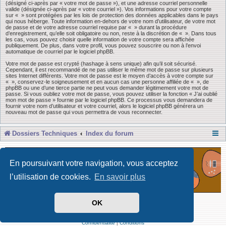
(désigné ci-après par « votre mot de passe »), et une adresse courriel personnelle
valide (désignée ci-après par « votre courriel »). Vos informations pour votre compte
sur « » sont protégées par les lois de protection des données applicables dans le pays
qui nous héberge. Toute information en-dehors de votre nom d’utilisateur, de votre mot
de passe et de votre adresse courriel requise par « » durant la procédure
d’enregistrement, qu’elle soit obligatoire ou non, reste à la discrétion de « ». Dans tous
les cas, vous pouvez choisir quelle information de votre compte sera affichée
publiquement. De plus, dans votre profil, vous pouvez souscrire ou non à l’envoi
automatique de courriel par le logiciel phpBB.
Votre mot de passe est crypté (hashage à sens unique) afin qu’il soit sécurisé.
Cependant, il est recommandé de ne pas utiliser le même mot de passe sur plusieurs
sites Internet différents. Votre mot de passe est le moyen d’accès à votre compte sur
« », conservez-le soigneusement et en aucun cas une personne affiliée de « », de
phpBB ou une d’une tierce partie ne peut vous demander légitimement votre mot de
passe. Si vous oubliez votre mot de passe, vous pouvez utiliser la fonction « J’ai oublié
mon mot de passe » fournie par le logiciel phpBB. Ce processus vous demandera de
fournir votre nom d’utilisateur et votre courriel, alors le logiciel phpBB générera un
nouveau mot de passe qui vous permettra de vous reconnecter.
Dossiers Techniques
Index du forum
En poursuivant votre navigation, vous acceptez
l’utilisation de cookies.
En savoir plus
OK
Développé par Forum Software © phpBB Limited
Traduit par phpBB-fr
Confidentialité
|
Conditions