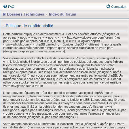
FAQ
Connexion
Dossiers Techniques
Index du forum
- Politique de confidentialité
Cette politique explique en détail comment « » et ses sociétés affiliées (désignés ci-
après par « nous », « notre », « nos », « », « http://www.ziggysono.com/forum ») et
phpBB (désigné ci-après par « ils », « eux », « leur », « logiciel phpBB »,
« www.phpbb.com », « phpBB Limited », « Équipes phpBB ») utilisent n’importe quelle
information collectée pendant n’importe quelle session d’utilisation de votre part
(désignée ci-après par « vos informations »).
Vos informations sont collectées de deux manières. Premièrement, en naviguant sur
« », le logiciel phpBB créera un certain nombre de cookies, qui sont des petits fichiers
textes téléchargés dans les fichiers temporaires du navigateur Internet de votre
ordinateur. Les deux premiers cookies ne contiennent qu’un identifiant utilisateur
(désigné ci-après par « user-id ») et un identifiant de session invité (désigné ci-après
par « session-id »), qui vous sont automatiquement assignés par le logiciel phpBB. Un
troisième cookie sera créé une fois que vous naviguerez sur les sujets de « » et est
utilisé pour stocker les informations sur les sujets que vous avez lus, ce qui améliore
votre navigation sur le forum.
Nous pouvons également créer des cookies externes au logiciel phpBB tout en
naviguant sur « », bien que ceux-ci soient hors de portée du document qui est prévu
pour couvrir seulement les pages créées par le logiciel phpBB. La seconde manière est
de récupérer l’information que vous nous envoyez et que nous collectons. Ceci peut
être, et n’est pas limité à : la publication de message en tant qu’utilisateur invité
(désignée ci-après par « messages invités »), l’enregistrement sur « » (désignée ici par
« votre compte ») et les messages que vous envoyez après l’enregistrement et lors
d’une connexion (désignés ici par « vos messages »).
Votre compte contiendra au minimum un identifiant unique (désigné ci-après par « votre
nom d’utilisateur »), un mot de passe personnel utilisé pour la connexion à votre compte