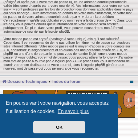
(désigné ci-après par « votre mot de passe »), et une adresse courriel personnelle
valide (désignée ci-après par « votre courriel »). Vos informations pour votre compte
sur « » sont protégées par les lois de protection des données applicables dans le pays
qui nous héberge. Toute information en-dehors de votre nom d’utilisateur, de votre mot
de passe et de votre adresse courriel requise par « » durant la procédure
d’enregistrement, qu’elle soit obligatoire ou non, reste à la discrétion de « ». Dans tous
les cas, vous pouvez choisir quelle information de votre compte sera affichée
publiquement. De plus, dans votre profil, vous pouvez souscrire ou non à l’envoi
automatique de courriel par le logiciel phpBB.
Votre mot de passe est crypté (hashage à sens unique) afin qu’il soit sécurisé.
Cependant, il est recommandé de ne pas utiliser le même mot de passe sur plusieurs
sites Internet différents. Votre mot de passe est le moyen d’accès à votre compte sur
« », conservez-le soigneusement et en aucun cas une personne affiliée de « », de
phpBB ou une d’une tierce partie ne peut vous demander légitimement votre mot de
passe. Si vous oubliez votre mot de passe, vous pouvez utiliser la fonction « J’ai oublié
mon mot de passe » fournie par le logiciel phpBB. Ce processus vous demandera de
fournir votre nom d’utilisateur et votre courriel, alors le logiciel phpBB générera un
nouveau mot de passe qui vous permettra de vous reconnecter.
Dossiers Techniques
Index du forum
En poursuivant votre navigation, vous acceptez
l’utilisation de cookies.
En savoir plus
Développé par Forum Software © phpBB Limited
OK
Traduit par phpBB-fr
Confidentialité
|
Conditions