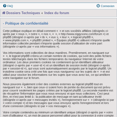
FAQ
Connexion
Dossiers Techniques
Index du forum
- Politique de confidentialité
Cette politique explique en détail comment « » et ses sociétés affiliées (désignés ci-
après par « nous », « notre », « nos », « », « http://www.ziggysono.com/forum ») et
phpBB (désigné ci-après par « ils », « eux », « leur », « logiciel phpBB »,
« www.phpbb.com », « phpBB Limited », « Équipes phpBB ») utilisent n’importe quelle
information collectée pendant n’importe quelle session d’utilisation de votre part
(désignée ci-après par « vos informations »).
Vos informations sont collectées de deux manières. Premièrement, en naviguant sur
« », le logiciel phpBB créera un certain nombre de cookies, qui sont des petits fichiers
textes téléchargés dans les fichiers temporaires du navigateur Internet de votre
ordinateur. Les deux premiers cookies ne contiennent qu’un identifiant utilisateur
(désigné ci-après par « user-id ») et un identifiant de session invité (désigné ci-après
par « session-id »), qui vous sont automatiquement assignés par le logiciel phpBB. Un
troisième cookie sera créé une fois que vous naviguerez sur les sujets de « » et est
utilisé pour stocker les informations sur les sujets que vous avez lus, ce qui améliore
votre navigation sur le forum.
Nous pouvons également créer des cookies externes au logiciel phpBB tout en
naviguant sur « », bien que ceux-ci soient hors de portée du document qui est prévu
pour couvrir seulement les pages créées par le logiciel phpBB. La seconde manière est
de récupérer l’information que vous nous envoyez et que nous collectons. Ceci peut
être, et n’est pas limité à : la publication de message en tant qu’utilisateur invité
(désignée ci-après par « messages invités »), l’enregistrement sur « » (désignée ici par
« votre compte ») et les messages que vous envoyez après l’enregistrement et lors
d’une connexion (désignés ici par « vos messages »).
Votre compte contiendra au minimum un identifiant unique (désigné ci-après par « votre
nom d’utilisateur »), un mot de passe personnel utilisé pour la connexion à votre compte