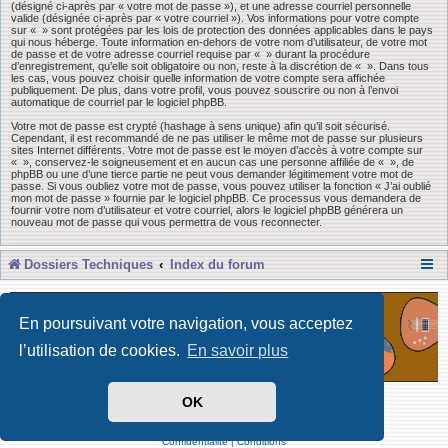
(désigné ci-après par « votre mot de passe »), et une adresse courriel personnelle
valide (désignée ci-après par « votre courriel »). Vos informations pour votre compte
sur « » sont protégées par les lois de protection des données applicables dans le pays
qui nous héberge. Toute information en-dehors de votre nom d’utilisateur, de votre mot
de passe et de votre adresse courriel requise par « » durant la procédure
d’enregistrement, qu’elle soit obligatoire ou non, reste à la discrétion de « ». Dans tous
les cas, vous pouvez choisir quelle information de votre compte sera affichée
publiquement. De plus, dans votre profil, vous pouvez souscrire ou non à l’envoi
automatique de courriel par le logiciel phpBB.
Votre mot de passe est crypté (hashage à sens unique) afin qu’il soit sécurisé.
Cependant, il est recommandé de ne pas utiliser le même mot de passe sur plusieurs
sites Internet différents. Votre mot de passe est le moyen d’accès à votre compte sur
« », conservez-le soigneusement et en aucun cas une personne affiliée de « », de
phpBB ou une d’une tierce partie ne peut vous demander légitimement votre mot de
passe. Si vous oubliez votre mot de passe, vous pouvez utiliser la fonction « J’ai oublié
mon mot de passe » fournie par le logiciel phpBB. Ce processus vous demandera de
fournir votre nom d’utilisateur et votre courriel, alors le logiciel phpBB générera un
nouveau mot de passe qui vous permettra de vous reconnecter.
Dossiers Techniques
Index du forum
En poursuivant votre navigation, vous acceptez
l’utilisation de cookies.
En savoir plus
OK
Développé par Forum Software © phpBB Limited
Traduit par phpBB-fr
Confidentialité
|
Conditions