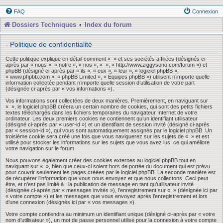
FAQ
Connexion
Dossiers Techniques
Index du forum
- Politique de confidentialité
Cette politique explique en détail comment « » et ses sociétés affiliées (désignés ci-
après par « nous », « notre », « nos », « », « http://www.ziggysono.com/forum ») et
phpBB (désigné ci-après par « ils », « eux », « leur », « logiciel phpBB »,
« www.phpbb.com », « phpBB Limited », « Équipes phpBB ») utilisent n’importe quelle
information collectée pendant n’importe quelle session d’utilisation de votre part
(désignée ci-après par « vos informations »).
Vos informations sont collectées de deux manières. Premièrement, en naviguant sur
« », le logiciel phpBB créera un certain nombre de cookies, qui sont des petits fichiers
textes téléchargés dans les fichiers temporaires du navigateur Internet de votre
ordinateur. Les deux premiers cookies ne contiennent qu’un identifiant utilisateur
(désigné ci-après par « user-id ») et un identifiant de session invité (désigné ci-après
par « session-id »), qui vous sont automatiquement assignés par le logiciel phpBB. Un
troisième cookie sera créé une fois que vous naviguerez sur les sujets de « » et est
utilisé pour stocker les informations sur les sujets que vous avez lus, ce qui améliore
votre navigation sur le forum.
Nous pouvons également créer des cookies externes au logiciel phpBB tout en
naviguant sur « », bien que ceux-ci soient hors de portée du document qui est prévu
pour couvrir seulement les pages créées par le logiciel phpBB. La seconde manière est
de récupérer l’information que vous nous envoyez et que nous collectons. Ceci peut
être, et n’est pas limité à : la publication de message en tant qu’utilisateur invité
(désignée ci-après par « messages invités »), l’enregistrement sur « » (désignée ici par
« votre compte ») et les messages que vous envoyez après l’enregistrement et lors
d’une connexion (désignés ici par « vos messages »).
Votre compte contiendra au minimum un identifiant unique (désigné ci-après par « votre
nom d’utilisateur »), un mot de passe personnel utilisé pour la connexion à votre compte