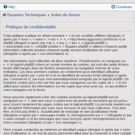
FAQ
Connexion
Dossiers Techniques
Index du forum
- Politique de confidentialité
Cette politique explique en détail comment « » et ses sociétés affiliées (désignés ci-
après par « nous », « notre », « nos », « », « http://www.ziggysono.com/forum ») et
phpBB (désigné ci-après par « ils », « eux », « leur », « logiciel phpBB »,
« www.phpbb.com », « phpBB Limited », « Équipes phpBB ») utilisent n’importe quelle
information collectée pendant n’importe quelle session d’utilisation de votre part
(désignée ci-après par « vos informations »).
Vos informations sont collectées de deux manières. Premièrement, en naviguant sur
« », le logiciel phpBB créera un certain nombre de cookies, qui sont des petits fichiers
textes téléchargés dans les fichiers temporaires du navigateur Internet de votre
ordinateur. Les deux premiers cookies ne contiennent qu’un identifiant utilisateur
(désigné ci-après par « user-id ») et un identifiant de session invité (désigné ci-après
par « session-id »), qui vous sont automatiquement assignés par le logiciel phpBB. Un
troisième cookie sera créé une fois que vous naviguerez sur les sujets de « » et est
utilisé pour stocker les informations sur les sujets que vous avez lus, ce qui améliore
votre navigation sur le forum.
Nous pouvons également créer des cookies externes au logiciel phpBB tout en
naviguant sur « », bien que ceux-ci soient hors de portée du document qui est prévu
pour couvrir seulement les pages créées par le logiciel phpBB. La seconde manière est
de récupérer l’information que vous nous envoyez et que nous collectons. Ceci peut
être, et n’est pas limité à : la publication de message en tant qu’utilisateur invité
(désignée ci-après par « messages invités »), l’enregistrement sur « » (désignée ici par
« votre compte ») et les messages que vous envoyez après l’enregistrement et lors
d’une connexion (désignés ici par « vos messages »).
Votre compte contiendra au minimum un identifiant unique (désigné ci-après par « votre
nom d’utilisateur »), un mot de passe personnel utilisé pour la connexion à votre compte