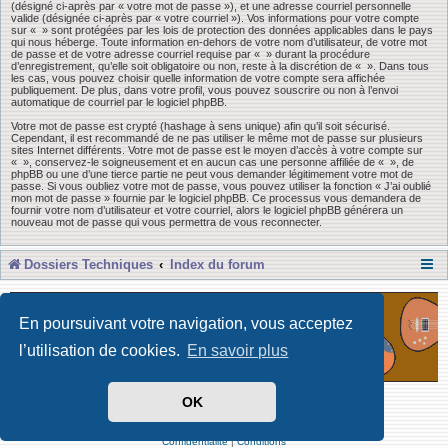
(désigné ci-après par « votre mot de passe »), et une adresse courriel personnelle
valide (désignée ci-après par « votre courriel »). Vos informations pour votre compte
sur « » sont protégées par les lois de protection des données applicables dans le pays
qui nous héberge. Toute information en-dehors de votre nom d’utilisateur, de votre mot
de passe et de votre adresse courriel requise par « » durant la procédure
d’enregistrement, qu’elle soit obligatoire ou non, reste à la discrétion de « ». Dans tous
les cas, vous pouvez choisir quelle information de votre compte sera affichée
publiquement. De plus, dans votre profil, vous pouvez souscrire ou non à l’envoi
automatique de courriel par le logiciel phpBB.
Votre mot de passe est crypté (hashage à sens unique) afin qu’il soit sécurisé.
Cependant, il est recommandé de ne pas utiliser le même mot de passe sur plusieurs
sites Internet différents. Votre mot de passe est le moyen d’accès à votre compte sur
« », conservez-le soigneusement et en aucun cas une personne affiliée de « », de
phpBB ou une d’une tierce partie ne peut vous demander légitimement votre mot de
passe. Si vous oubliez votre mot de passe, vous pouvez utiliser la fonction « J’ai oublié
mon mot de passe » fournie par le logiciel phpBB. Ce processus vous demandera de
fournir votre nom d’utilisateur et votre courriel, alors le logiciel phpBB générera un
nouveau mot de passe qui vous permettra de vous reconnecter.
Dossiers Techniques
Index du forum
En poursuivant votre navigation, vous acceptez
l’utilisation de cookies.
En savoir plus
OK
Développé par Forum Software © phpBB Limited
Traduit par phpBB-fr
Confidentialité
|
Conditions