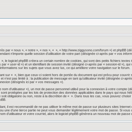
près par « nous », « notre », « nos », « », « http://www.ziggysono.com/forum ») et phpBB (dés
endant n’importe quelle session d’utilisation de votre part (désignée ci-après par « vos inform
 le logiciel phpBB créera un certain nombre de cookies, qui sont des petits fichiers textes t
s par « user-id ») et un identifiant de session invité (désigné ci-après par « session-id »), 
 informations sur les sujets que vous avez lus, ce qui améliore votre navigation sur le forum.
nt sur « », bien que ceux-ci soient hors de portée du document qui est prévu pour couvrir 
 n’est pas limité à : la publication de message en tant qu’utilisateur invité (désignée ci-apr
nnexion (désignés ici par « vos messages »).
 nom d’utilisateur »), un mot de passe personnel utilisé pour la connexion à votre compte (d
» sont protégées par les lois de protection des données applicables dans le pays qui nous héb
 soit obligatoire ou non, reste à la discrétion de « ». Dans tous les cas, vous pouvez choisi
hpBB.
dant, il est recommandé de ne pas utiliser le même mot de passe sur plusieurs sites Internet
 une d’une tierce partie ne peut vous demander légitimement votre mot de passe. Si vous oub
om d’utilisateur et votre courriel, alors le logiciel phpBB générera un nouveau mot de passe