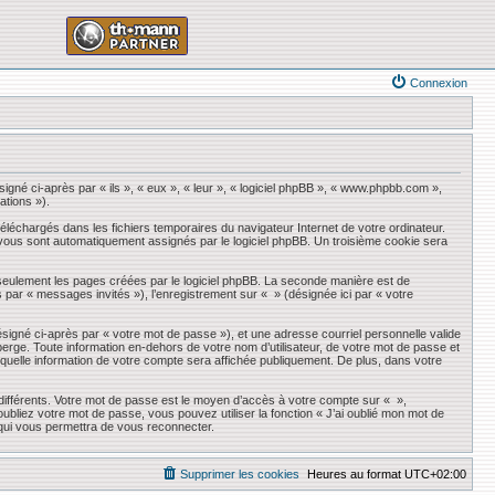
Connexion
igné ci-après par « ils », « eux », « leur », « logiciel phpBB », « www.phpbb.com »,
ations »).
éléchargés dans les fichiers temporaires du navigateur Internet de votre ordinateur.
qui vous sont automatiquement assignés par le logiciel phpBB. Un troisième cookie sera
seulement les pages créées par le logiciel phpBB. La seconde manière est de
ès par « messages invités »), l’enregistrement sur « » (désignée ici par « votre
ésigné ci-après par « votre mot de passe »), et une adresse courriel personnelle valide
erge. Toute information en-dehors de votre nom d’utilisateur, de votre mot de passe et
r quelle information de votre compte sera affichée publiquement. De plus, dans votre
 différents. Votre mot de passe est le moyen d’accès à votre compte sur « »,
liez votre mot de passe, vous pouvez utiliser la fonction « J’ai oublié mon mot de
 qui vous permettra de vous reconnecter.
Supprimer les cookies
Heures au format
UTC+02:00