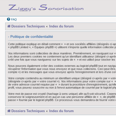
FAQ
Dossiers Techniques
Index du forum
- Politique de confidentialité
Cette politique explique en détail comment « » et ses sociétés affiliées (désignés ci-a
« phpBB Limited », « Équipes phpBB ») utilisent n’importe quelle information collectée p
Vos informations sont collectées de deux manières. Premièrement, en naviguant sur « »,
Les deux premiers cookies ne contiennent qu’un identifiant utilisateur (désigné ci-aprè
créé une fois que vous naviguerez sur les sujets de « » et est utilisé pour stocker les
Nous pouvons également créer des cookies externes au logiciel phpBB tout en navigua
récupérer l’information que vous nous envoyez et que nous collectons. Ceci peut être, et
compte ») et les messages que vous envoyez après l’enregistrement et lors d’une co
Votre compte contiendra au minimum un identifiant unique (désigné ci-après par « votre
(désignée ci-après par « votre courriel »). Vos informations pour votre compte sur « 
de votre adresse courriel requise par « » durant la procédure d’enregistrement, qu’elle
profil, vous pouvez souscrire ou non à l’envoi automatique de courriel par le logiciel p
Votre mot de passe est crypté (hashage à sens unique) afin qu’il soit sécurisé. Cepen
conservez-le soigneusement et en aucun cas une personne affiliée de « », de phpBB ou
passe » fournie par le logiciel phpBB. Ce processus vous demandera de fournir votre n
Dossiers Techniques
Index du forum