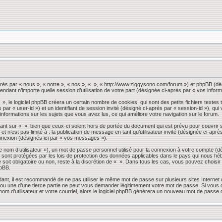
près par « nous », « notre », « nos », « », « http://www.ziggysono.com/forum ») et phpBB (dés
endant n’importe quelle session d’utilisation de votre part (désignée ci-après par « vos inform
 le logiciel phpBB créera un certain nombre de cookies, qui sont des petits fichiers textes t
s par « user-id ») et un identifiant de session invité (désigné ci-après par « session-id »), 
 informations sur les sujets que vous avez lus, ce qui améliore votre navigation sur le forum.
nt sur « », bien que ceux-ci soient hors de portée du document qui est prévu pour couvrir 
 n’est pas limité à : la publication de message en tant qu’utilisateur invité (désignée ci-apr
nnexion (désignés ici par « vos messages »).
 nom d’utilisateur »), un mot de passe personnel utilisé pour la connexion à votre compte (d
» sont protégées par les lois de protection des données applicables dans le pays qui nous héb
 soit obligatoire ou non, reste à la discrétion de « ». Dans tous les cas, vous pouvez choisi
hpBB.
dant, il est recommandé de ne pas utiliser le même mot de passe sur plusieurs sites Internet
 une d’une tierce partie ne peut vous demander légitimement votre mot de passe. Si vous oub
om d’utilisateur et votre courriel, alors le logiciel phpBB générera un nouveau mot de passe