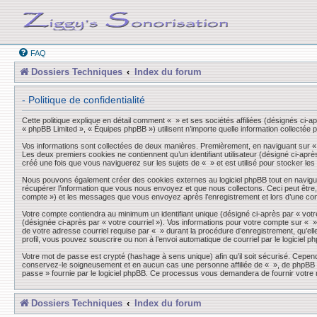
FAQ
Dossiers Techniques
Index du forum
- Politique de confidentialité
Cette politique explique en détail comment « » et ses sociétés affiliées (désignés ci-a
« phpBB Limited », « Équipes phpBB ») utilisent n’importe quelle information collectée p
Vos informations sont collectées de deux manières. Premièrement, en naviguant sur « »,
Les deux premiers cookies ne contiennent qu’un identifiant utilisateur (désigné ci-aprè
créé une fois que vous naviguerez sur les sujets de « » et est utilisé pour stocker les
Nous pouvons également créer des cookies externes au logiciel phpBB tout en navigua
récupérer l’information que vous nous envoyez et que nous collectons. Ceci peut être, et
compte ») et les messages que vous envoyez après l’enregistrement et lors d’une co
Votre compte contiendra au minimum un identifiant unique (désigné ci-après par « votre
(désignée ci-après par « votre courriel »). Vos informations pour votre compte sur « 
de votre adresse courriel requise par « » durant la procédure d’enregistrement, qu’elle
profil, vous pouvez souscrire ou non à l’envoi automatique de courriel par le logiciel p
Votre mot de passe est crypté (hashage à sens unique) afin qu’il soit sécurisé. Cepen
conservez-le soigneusement et en aucun cas une personne affiliée de « », de phpBB ou
passe » fournie par le logiciel phpBB. Ce processus vous demandera de fournir votre n
Dossiers Techniques
Index du forum