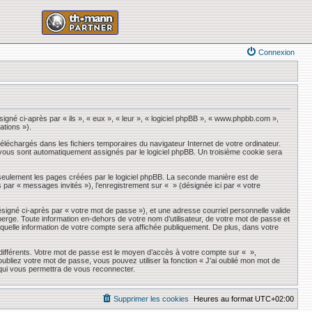
Connexion
igné ci-après par « ils », « eux », « leur », « logiciel phpBB », « www.phpbb.com »,
ations »).
éléchargés dans les fichiers temporaires du navigateur Internet de votre ordinateur.
qui vous sont automatiquement assignés par le logiciel phpBB. Un troisième cookie sera
seulement les pages créées par le logiciel phpBB. La seconde manière est de
ès par « messages invités »), l’enregistrement sur « » (désignée ici par « votre
ésigné ci-après par « votre mot de passe »), et une adresse courriel personnelle valide
erge. Toute information en-dehors de votre nom d’utilisateur, de votre mot de passe et
r quelle information de votre compte sera affichée publiquement. De plus, dans votre
 différents. Votre mot de passe est le moyen d’accès à votre compte sur « »,
liez votre mot de passe, vous pouvez utiliser la fonction « J’ai oublié mon mot de
 qui vous permettra de vous reconnecter.
Supprimer les cookies
Heures au format
UTC+02:00