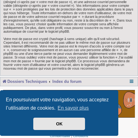
(désigné ci-après par « votre mot de passe »), et une adresse courriel personnelle
valide (désignée ci-après par « votre courriel »). Vos informations pour votre compte
sur « » sont protégées par les lois de protection des données applicables dans le pays
qui nous héberge. Toute information en-dehors de votre nom d’utilisateur, de votre mot
de passe et de votre adresse courriel requise par « » durant la procédure
d’enregistrement, qu’elle soit obligatoire ou non, reste à la discrétion de « ». Dans tous
les cas, vous pouvez choisir quelle information de votre compte sera affichée
publiquement. De plus, dans votre profil, vous pouvez souscrire ou non à l’envoi
automatique de courriel par le logiciel phpBB.
Votre mot de passe est crypté (hashage à sens unique) afin qu’il soit sécurisé.
Cependant, il est recommandé de ne pas utiliser le même mot de passe sur plusieurs
sites Internet différents. Votre mot de passe est le moyen d’accès à votre compte sur
« », conservez-le soigneusement et en aucun cas une personne affiliée de « », de
phpBB ou une d’une tierce partie ne peut vous demander légitimement votre mot de
passe. Si vous oubliez votre mot de passe, vous pouvez utiliser la fonction « J’ai oublié
mon mot de passe » fournie par le logiciel phpBB. Ce processus vous demandera de
fournir votre nom d’utilisateur et votre courriel, alors le logiciel phpBB générera un
nouveau mot de passe qui vous permettra de vous reconnecter.
Dossiers Techniques
Index du forum
En poursuivant votre navigation, vous acceptez
l’utilisation de cookies.
En savoir plus
OK
Développé par Forum Software © phpBB Limited
Traduit par phpBB-fr
Confidentialité
|
Conditions