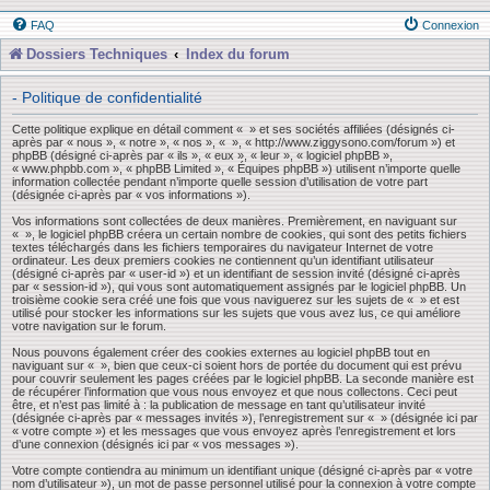
FAQ
Connexion
Dossiers Techniques
Index du forum
- Politique de confidentialité
Cette politique explique en détail comment « » et ses sociétés affiliées (désignés ci-
après par « nous », « notre », « nos », « », « http://www.ziggysono.com/forum ») et
phpBB (désigné ci-après par « ils », « eux », « leur », « logiciel phpBB »,
« www.phpbb.com », « phpBB Limited », « Équipes phpBB ») utilisent n’importe quelle
information collectée pendant n’importe quelle session d’utilisation de votre part
(désignée ci-après par « vos informations »).
Vos informations sont collectées de deux manières. Premièrement, en naviguant sur
« », le logiciel phpBB créera un certain nombre de cookies, qui sont des petits fichiers
textes téléchargés dans les fichiers temporaires du navigateur Internet de votre
ordinateur. Les deux premiers cookies ne contiennent qu’un identifiant utilisateur
(désigné ci-après par « user-id ») et un identifiant de session invité (désigné ci-après
par « session-id »), qui vous sont automatiquement assignés par le logiciel phpBB. Un
troisième cookie sera créé une fois que vous naviguerez sur les sujets de « » et est
utilisé pour stocker les informations sur les sujets que vous avez lus, ce qui améliore
votre navigation sur le forum.
Nous pouvons également créer des cookies externes au logiciel phpBB tout en
naviguant sur « », bien que ceux-ci soient hors de portée du document qui est prévu
pour couvrir seulement les pages créées par le logiciel phpBB. La seconde manière est
de récupérer l’information que vous nous envoyez et que nous collectons. Ceci peut
être, et n’est pas limité à : la publication de message en tant qu’utilisateur invité
(désignée ci-après par « messages invités »), l’enregistrement sur « » (désignée ici par
« votre compte ») et les messages que vous envoyez après l’enregistrement et lors
d’une connexion (désignés ici par « vos messages »).
Votre compte contiendra au minimum un identifiant unique (désigné ci-après par « votre
nom d’utilisateur »), un mot de passe personnel utilisé pour la connexion à votre compte