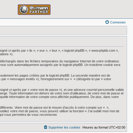
Connexion
igné ci-après par « ils », « eux », « leur », « logiciel phpBB », « www.phpbb.com »,
ations »).
éléchargés dans les fichiers temporaires du navigateur Internet de votre ordinateur.
qui vous sont automatiquement assignés par le logiciel phpBB. Un troisième cookie sera
seulement les pages créées par le logiciel phpBB. La seconde manière est de
ès par « messages invités »), l’enregistrement sur « » (désignée ici par « votre
ésigné ci-après par « votre mot de passe »), et une adresse courriel personnelle valide
erge. Toute information en-dehors de votre nom d’utilisateur, de votre mot de passe et
r quelle information de votre compte sera affichée publiquement. De plus, dans votre
 différents. Votre mot de passe est le moyen d’accès à votre compte sur « »,
liez votre mot de passe, vous pouvez utiliser la fonction « J’ai oublié mon mot de
 qui vous permettra de vous reconnecter.
Supprimer les cookies
Heures au format
UTC+02:00