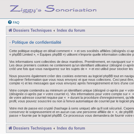
FAQ
Dossiers Techniques
Index du forum
- Politique de confidentialité
Cette politique explique en détail comment « » et ses sociétés affiliées (désignés ci-a
« phpBB Limited », « Équipes phpBB ») utilisent n’importe quelle information collectée p
Vos informations sont collectées de deux manières. Premièrement, en naviguant sur « »,
Les deux premiers cookies ne contiennent qu’un identifiant utilisateur (désigné ci-aprè
créé une fois que vous naviguerez sur les sujets de « » et est utilisé pour stocker les
Nous pouvons également créer des cookies externes au logiciel phpBB tout en navigua
récupérer l’information que vous nous envoyez et que nous collectons. Ceci peut être, et
compte ») et les messages que vous envoyez après l’enregistrement et lors d’une co
Votre compte contiendra au minimum un identifiant unique (désigné ci-après par « votre
(désignée ci-après par « votre courriel »). Vos informations pour votre compte sur « 
de votre adresse courriel requise par « » durant la procédure d’enregistrement, qu’elle
profil, vous pouvez souscrire ou non à l’envoi automatique de courriel par le logiciel p
Votre mot de passe est crypté (hashage à sens unique) afin qu’il soit sécurisé. Cepen
conservez-le soigneusement et en aucun cas une personne affiliée de « », de phpBB ou
passe » fournie par le logiciel phpBB. Ce processus vous demandera de fournir votre n
Dossiers Techniques
Index du forum