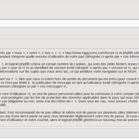
près par « nous », « notre », « nos », « », « http://www.ziggysono.com/forum ») et phpBB (dés
endant n’importe quelle session d’utilisation de votre part (désignée ci-après par « vos inform
 le logiciel phpBB créera un certain nombre de cookies, qui sont des petits fichiers textes t
s par « user-id ») et un identifiant de session invité (désigné ci-après par « session-id »), 
 informations sur les sujets que vous avez lus, ce qui améliore votre navigation sur le forum.
nt sur « », bien que ceux-ci soient hors de portée du document qui est prévu pour couvrir 
 n’est pas limité à : la publication de message en tant qu’utilisateur invité (désignée ci-apr
nnexion (désignés ici par « vos messages »).
 nom d’utilisateur »), un mot de passe personnel utilisé pour la connexion à votre compte (d
» sont protégées par les lois de protection des données applicables dans le pays qui nous héb
 soit obligatoire ou non, reste à la discrétion de « ». Dans tous les cas, vous pouvez choisi
hpBB.
dant, il est recommandé de ne pas utiliser le même mot de passe sur plusieurs sites Internet
 une d’une tierce partie ne peut vous demander légitimement votre mot de passe. Si vous oub
om d’utilisateur et votre courriel, alors le logiciel phpBB générera un nouveau mot de passe