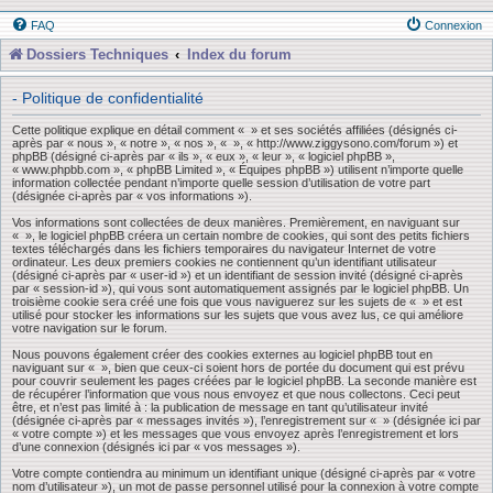
FAQ
Connexion
Dossiers Techniques
Index du forum
- Politique de confidentialité
Cette politique explique en détail comment « » et ses sociétés affiliées (désignés ci-
après par « nous », « notre », « nos », « », « http://www.ziggysono.com/forum ») et
phpBB (désigné ci-après par « ils », « eux », « leur », « logiciel phpBB »,
« www.phpbb.com », « phpBB Limited », « Équipes phpBB ») utilisent n’importe quelle
information collectée pendant n’importe quelle session d’utilisation de votre part
(désignée ci-après par « vos informations »).
Vos informations sont collectées de deux manières. Premièrement, en naviguant sur
« », le logiciel phpBB créera un certain nombre de cookies, qui sont des petits fichiers
textes téléchargés dans les fichiers temporaires du navigateur Internet de votre
ordinateur. Les deux premiers cookies ne contiennent qu’un identifiant utilisateur
(désigné ci-après par « user-id ») et un identifiant de session invité (désigné ci-après
par « session-id »), qui vous sont automatiquement assignés par le logiciel phpBB. Un
troisième cookie sera créé une fois que vous naviguerez sur les sujets de « » et est
utilisé pour stocker les informations sur les sujets que vous avez lus, ce qui améliore
votre navigation sur le forum.
Nous pouvons également créer des cookies externes au logiciel phpBB tout en
naviguant sur « », bien que ceux-ci soient hors de portée du document qui est prévu
pour couvrir seulement les pages créées par le logiciel phpBB. La seconde manière est
de récupérer l’information que vous nous envoyez et que nous collectons. Ceci peut
être, et n’est pas limité à : la publication de message en tant qu’utilisateur invité
(désignée ci-après par « messages invités »), l’enregistrement sur « » (désignée ici par
« votre compte ») et les messages que vous envoyez après l’enregistrement et lors
d’une connexion (désignés ici par « vos messages »).
Votre compte contiendra au minimum un identifiant unique (désigné ci-après par « votre
nom d’utilisateur »), un mot de passe personnel utilisé pour la connexion à votre compte