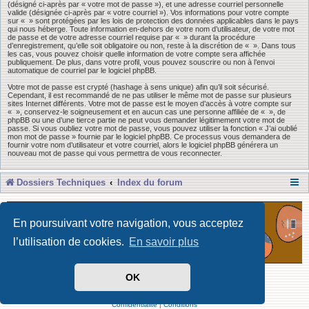
(désigné ci-après par « votre mot de passe »), et une adresse courriel personnelle
valide (désignée ci-après par « votre courriel »). Vos informations pour votre compte
sur « » sont protégées par les lois de protection des données applicables dans le pays
qui nous héberge. Toute information en-dehors de votre nom d’utilisateur, de votre mot
de passe et de votre adresse courriel requise par « » durant la procédure
d’enregistrement, qu’elle soit obligatoire ou non, reste à la discrétion de « ». Dans tous
les cas, vous pouvez choisir quelle information de votre compte sera affichée
publiquement. De plus, dans votre profil, vous pouvez souscrire ou non à l’envoi
automatique de courriel par le logiciel phpBB.
Votre mot de passe est crypté (hashage à sens unique) afin qu’il soit sécurisé.
Cependant, il est recommandé de ne pas utiliser le même mot de passe sur plusieurs
sites Internet différents. Votre mot de passe est le moyen d’accès à votre compte sur
« », conservez-le soigneusement et en aucun cas une personne affiliée de « », de
phpBB ou une d’une tierce partie ne peut vous demander légitimement votre mot de
passe. Si vous oubliez votre mot de passe, vous pouvez utiliser la fonction « J’ai oublié
mon mot de passe » fournie par le logiciel phpBB. Ce processus vous demandera de
fournir votre nom d’utilisateur et votre courriel, alors le logiciel phpBB générera un
nouveau mot de passe qui vous permettra de vous reconnecter.
Dossiers Techniques
Index du forum
En poursuivant votre navigation, vous acceptez
l’utilisation de cookies.
En savoir plus
OK
Développé par Forum Software © phpBB Limited
Traduit par phpBB-fr
Confidentialité
|
Conditions