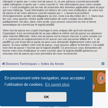
(désigné ci-après par « votre mot de passe »), et une adresse courriel personnelle
valide (désignée ci-après par « votre courriel »). Vos informations pour votre compte
sur « » sont protégées par les lois de protection des données applicables dans le pays
qui nous héberge. Toute information en-dehors de votre nom d’utilisateur, de votre mot
de passe et de votre adresse courriel requise par « » durant la procédure
d’enregistrement, qu’elle soit obligatoire ou non, reste à la discrétion de « ». Dans tous
les cas, vous pouvez choisir quelle information de votre compte sera affichée
publiquement. De plus, dans votre profil, vous pouvez souscrire ou non à l’envoi
automatique de courriel par le logiciel phpBB.
Votre mot de passe est crypté (hashage à sens unique) afin qu’il soit sécurisé.
Cependant, il est recommandé de ne pas utiliser le même mot de passe sur plusieurs
sites Internet différents. Votre mot de passe est le moyen d’accès à votre compte sur
« », conservez-le soigneusement et en aucun cas une personne affiliée de « », de
phpBB ou une d’une tierce partie ne peut vous demander légitimement votre mot de
passe. Si vous oubliez votre mot de passe, vous pouvez utiliser la fonction « J’ai oublié
mon mot de passe » fournie par le logiciel phpBB. Ce processus vous demandera de
fournir votre nom d’utilisateur et votre courriel, alors le logiciel phpBB générera un
nouveau mot de passe qui vous permettra de vous reconnecter.
Dossiers Techniques
Index du forum
En poursuivant votre navigation, vous acceptez
l’utilisation de cookies.
En savoir plus
OK
Développé par Forum Software © phpBB Limited
Traduit par phpBB-fr
Confidentialité
|
Conditions