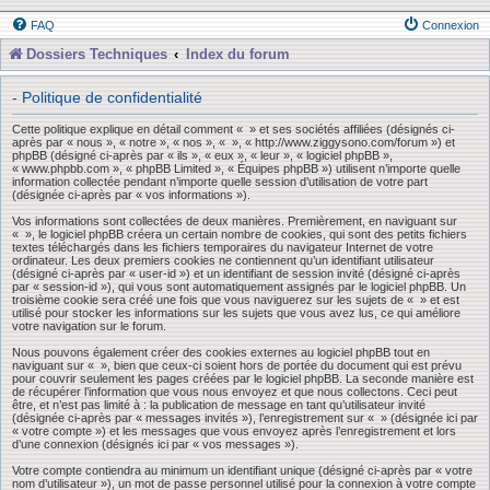
FAQ
Connexion
Dossiers Techniques
Index du forum
- Politique de confidentialité
Cette politique explique en détail comment « » et ses sociétés affiliées (désignés ci-
après par « nous », « notre », « nos », « », « http://www.ziggysono.com/forum ») et
phpBB (désigné ci-après par « ils », « eux », « leur », « logiciel phpBB »,
« www.phpbb.com », « phpBB Limited », « Équipes phpBB ») utilisent n’importe quelle
information collectée pendant n’importe quelle session d’utilisation de votre part
(désignée ci-après par « vos informations »).
Vos informations sont collectées de deux manières. Premièrement, en naviguant sur
« », le logiciel phpBB créera un certain nombre de cookies, qui sont des petits fichiers
textes téléchargés dans les fichiers temporaires du navigateur Internet de votre
ordinateur. Les deux premiers cookies ne contiennent qu’un identifiant utilisateur
(désigné ci-après par « user-id ») et un identifiant de session invité (désigné ci-après
par « session-id »), qui vous sont automatiquement assignés par le logiciel phpBB. Un
troisième cookie sera créé une fois que vous naviguerez sur les sujets de « » et est
utilisé pour stocker les informations sur les sujets que vous avez lus, ce qui améliore
votre navigation sur le forum.
Nous pouvons également créer des cookies externes au logiciel phpBB tout en
naviguant sur « », bien que ceux-ci soient hors de portée du document qui est prévu
pour couvrir seulement les pages créées par le logiciel phpBB. La seconde manière est
de récupérer l’information que vous nous envoyez et que nous collectons. Ceci peut
être, et n’est pas limité à : la publication de message en tant qu’utilisateur invité
(désignée ci-après par « messages invités »), l’enregistrement sur « » (désignée ici par
« votre compte ») et les messages que vous envoyez après l’enregistrement et lors
d’une connexion (désignés ici par « vos messages »).
Votre compte contiendra au minimum un identifiant unique (désigné ci-après par « votre
nom d’utilisateur »), un mot de passe personnel utilisé pour la connexion à votre compte