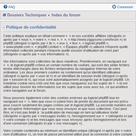
FAQ
Connexion
Dossiers Techniques
Index du forum
- Politique de confidentialité
Cette politique explique en détail comment « » et ses sociétés affiliées (désignés ci-
après par « nous », « notre », « nos », « », « http://www.ziggysono.com/forum ») et
phpBB (désigné ci-après par « ils », « eux », « leur », « logiciel phpBB »,
« www.phpbb.com », « phpBB Limited », « Équipes phpBB ») utilisent n’importe quelle
information collectée pendant n’importe quelle session d’utilisation de votre part
(désignée ci-après par « vos informations »).
Vos informations sont collectées de deux manières. Premièrement, en naviguant sur
« », le logiciel phpBB créera un certain nombre de cookies, qui sont des petits fichiers
textes téléchargés dans les fichiers temporaires du navigateur Internet de votre
ordinateur. Les deux premiers cookies ne contiennent qu’un identifiant utilisateur
(désigné ci-après par « user-id ») et un identifiant de session invité (désigné ci-après
par « session-id »), qui vous sont automatiquement assignés par le logiciel phpBB. Un
troisième cookie sera créé une fois que vous naviguerez sur les sujets de « » et est
utilisé pour stocker les informations sur les sujets que vous avez lus, ce qui améliore
votre navigation sur le forum.
Nous pouvons également créer des cookies externes au logiciel phpBB tout en
naviguant sur « », bien que ceux-ci soient hors de portée du document qui est prévu
pour couvrir seulement les pages créées par le logiciel phpBB. La seconde manière est
de récupérer l’information que vous nous envoyez et que nous collectons. Ceci peut
être, et n’est pas limité à : la publication de message en tant qu’utilisateur invité
(désignée ci-après par « messages invités »), l’enregistrement sur « » (désignée ici par
« votre compte ») et les messages que vous envoyez après l’enregistrement et lors
d’une connexion (désignés ici par « vos messages »).
Votre compte contiendra au minimum un identifiant unique (désigné ci-après par « votre
nom d’utilisateur »), un mot de passe personnel utilisé pour la connexion à votre compte