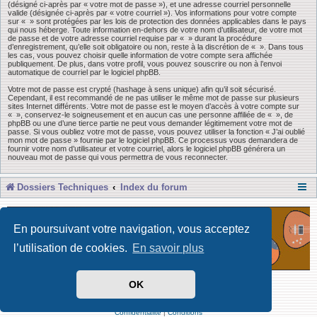
(désigné ci-après par « votre mot de passe »), et une adresse courriel personnelle
valide (désignée ci-après par « votre courriel »). Vos informations pour votre compte
sur « » sont protégées par les lois de protection des données applicables dans le pays
qui nous héberge. Toute information en-dehors de votre nom d’utilisateur, de votre mot
de passe et de votre adresse courriel requise par « » durant la procédure
d’enregistrement, qu’elle soit obligatoire ou non, reste à la discrétion de « ». Dans tous
les cas, vous pouvez choisir quelle information de votre compte sera affichée
publiquement. De plus, dans votre profil, vous pouvez souscrire ou non à l’envoi
automatique de courriel par le logiciel phpBB.
Votre mot de passe est crypté (hashage à sens unique) afin qu’il soit sécurisé.
Cependant, il est recommandé de ne pas utiliser le même mot de passe sur plusieurs
sites Internet différents. Votre mot de passe est le moyen d’accès à votre compte sur
« », conservez-le soigneusement et en aucun cas une personne affiliée de « », de
phpBB ou une d’une tierce partie ne peut vous demander légitimement votre mot de
passe. Si vous oubliez votre mot de passe, vous pouvez utiliser la fonction « J’ai oublié
mon mot de passe » fournie par le logiciel phpBB. Ce processus vous demandera de
fournir votre nom d’utilisateur et votre courriel, alors le logiciel phpBB générera un
nouveau mot de passe qui vous permettra de vous reconnecter.
Dossiers Techniques
Index du forum
En poursuivant votre navigation, vous acceptez
l’utilisation de cookies.
En savoir plus
OK
Développé par Forum Software © phpBB Limited
Traduit par phpBB-fr
Confidentialité
|
Conditions