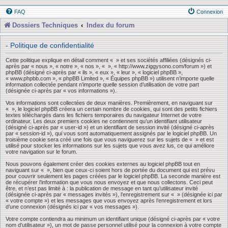
FAQ
Connexion
Dossiers Techniques
Index du forum
- Politique de confidentialité
Cette politique explique en détail comment « » et ses sociétés affiliées (désignés ci-
après par « nous », « notre », « nos », « », « http://www.ziggysono.com/forum ») et
phpBB (désigné ci-après par « ils », « eux », « leur », « logiciel phpBB »,
« www.phpbb.com », « phpBB Limited », « Équipes phpBB ») utilisent n’importe quelle
information collectée pendant n’importe quelle session d’utilisation de votre part
(désignée ci-après par « vos informations »).
Vos informations sont collectées de deux manières. Premièrement, en naviguant sur
« », le logiciel phpBB créera un certain nombre de cookies, qui sont des petits fichiers
textes téléchargés dans les fichiers temporaires du navigateur Internet de votre
ordinateur. Les deux premiers cookies ne contiennent qu’un identifiant utilisateur
(désigné ci-après par « user-id ») et un identifiant de session invité (désigné ci-après
par « session-id »), qui vous sont automatiquement assignés par le logiciel phpBB. Un
troisième cookie sera créé une fois que vous naviguerez sur les sujets de « » et est
utilisé pour stocker les informations sur les sujets que vous avez lus, ce qui améliore
votre navigation sur le forum.
Nous pouvons également créer des cookies externes au logiciel phpBB tout en
naviguant sur « », bien que ceux-ci soient hors de portée du document qui est prévu
pour couvrir seulement les pages créées par le logiciel phpBB. La seconde manière est
de récupérer l’information que vous nous envoyez et que nous collectons. Ceci peut
être, et n’est pas limité à : la publication de message en tant qu’utilisateur invité
(désignée ci-après par « messages invités »), l’enregistrement sur « » (désignée ici par
« votre compte ») et les messages que vous envoyez après l’enregistrement et lors
d’une connexion (désignés ici par « vos messages »).
Votre compte contiendra au minimum un identifiant unique (désigné ci-après par « votre
nom d’utilisateur »), un mot de passe personnel utilisé pour la connexion à votre compte