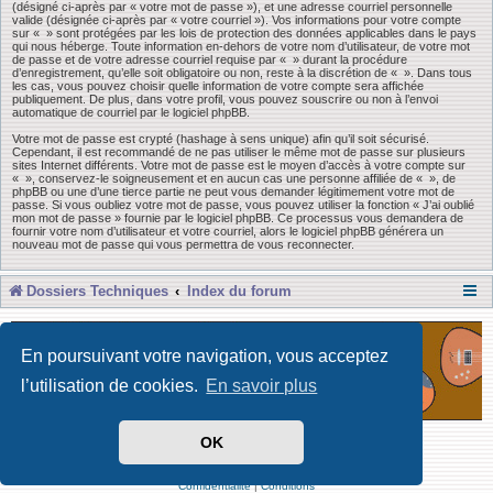
(désigné ci-après par « votre mot de passe »), et une adresse courriel personnelle
valide (désignée ci-après par « votre courriel »). Vos informations pour votre compte
sur « » sont protégées par les lois de protection des données applicables dans le pays
qui nous héberge. Toute information en-dehors de votre nom d’utilisateur, de votre mot
de passe et de votre adresse courriel requise par « » durant la procédure
d’enregistrement, qu’elle soit obligatoire ou non, reste à la discrétion de « ». Dans tous
les cas, vous pouvez choisir quelle information de votre compte sera affichée
publiquement. De plus, dans votre profil, vous pouvez souscrire ou non à l’envoi
automatique de courriel par le logiciel phpBB.
Votre mot de passe est crypté (hashage à sens unique) afin qu’il soit sécurisé.
Cependant, il est recommandé de ne pas utiliser le même mot de passe sur plusieurs
sites Internet différents. Votre mot de passe est le moyen d’accès à votre compte sur
« », conservez-le soigneusement et en aucun cas une personne affiliée de « », de
phpBB ou une d’une tierce partie ne peut vous demander légitimement votre mot de
passe. Si vous oubliez votre mot de passe, vous pouvez utiliser la fonction « J’ai oublié
mon mot de passe » fournie par le logiciel phpBB. Ce processus vous demandera de
fournir votre nom d’utilisateur et votre courriel, alors le logiciel phpBB générera un
nouveau mot de passe qui vous permettra de vous reconnecter.
Dossiers Techniques
Index du forum
En poursuivant votre navigation, vous acceptez
l’utilisation de cookies.
En savoir plus
OK
Développé par Forum Software © phpBB Limited
Traduit par phpBB-fr
Confidentialité
|
Conditions