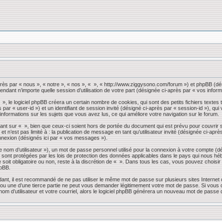
près par « nous », « notre », « nos », « », « http://www.ziggysono.com/forum ») et phpBB (dés
endant n’importe quelle session d’utilisation de votre part (désignée ci-après par « vos inform
 le logiciel phpBB créera un certain nombre de cookies, qui sont des petits fichiers textes t
s par « user-id ») et un identifiant de session invité (désigné ci-après par « session-id »), 
 informations sur les sujets que vous avez lus, ce qui améliore votre navigation sur le forum.
nt sur « », bien que ceux-ci soient hors de portée du document qui est prévu pour couvrir 
 n’est pas limité à : la publication de message en tant qu’utilisateur invité (désignée ci-apr
nnexion (désignés ici par « vos messages »).
 nom d’utilisateur »), un mot de passe personnel utilisé pour la connexion à votre compte (d
» sont protégées par les lois de protection des données applicables dans le pays qui nous héb
 soit obligatoire ou non, reste à la discrétion de « ». Dans tous les cas, vous pouvez choisi
hpBB.
dant, il est recommandé de ne pas utiliser le même mot de passe sur plusieurs sites Internet
 une d’une tierce partie ne peut vous demander légitimement votre mot de passe. Si vous oub
om d’utilisateur et votre courriel, alors le logiciel phpBB générera un nouveau mot de passe