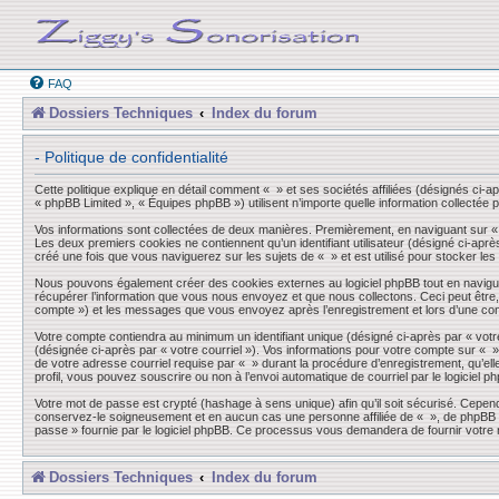
FAQ
Dossiers Techniques
Index du forum
- Politique de confidentialité
Cette politique explique en détail comment « » et ses sociétés affiliées (désignés ci-a
« phpBB Limited », « Équipes phpBB ») utilisent n’importe quelle information collectée p
Vos informations sont collectées de deux manières. Premièrement, en naviguant sur « »,
Les deux premiers cookies ne contiennent qu’un identifiant utilisateur (désigné ci-aprè
créé une fois que vous naviguerez sur les sujets de « » et est utilisé pour stocker les
Nous pouvons également créer des cookies externes au logiciel phpBB tout en navigua
récupérer l’information que vous nous envoyez et que nous collectons. Ceci peut être, et
compte ») et les messages que vous envoyez après l’enregistrement et lors d’une co
Votre compte contiendra au minimum un identifiant unique (désigné ci-après par « votre
(désignée ci-après par « votre courriel »). Vos informations pour votre compte sur « 
de votre adresse courriel requise par « » durant la procédure d’enregistrement, qu’elle
profil, vous pouvez souscrire ou non à l’envoi automatique de courriel par le logiciel p
Votre mot de passe est crypté (hashage à sens unique) afin qu’il soit sécurisé. Cepen
conservez-le soigneusement et en aucun cas une personne affiliée de « », de phpBB ou
passe » fournie par le logiciel phpBB. Ce processus vous demandera de fournir votre n
Dossiers Techniques
Index du forum