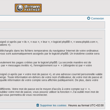
Connexion
igné ci-après par « ils », « eux », « leur », « logiciel phpBB », « www.phpbb.com »,
ations »).
éléchargés dans les fichiers temporaires du navigateur Internet de votre ordinateur.
qui vous sont automatiquement assignés par le logiciel phpBB. Un troisième cookie sera
seulement les pages créées par le logiciel phpBB. La seconde manière est de
ès par « messages invités »), l’enregistrement sur « » (désignée ici par « votre
ésigné ci-après par « votre mot de passe »), et une adresse courriel personnelle valide
erge. Toute information en-dehors de votre nom d’utilisateur, de votre mot de passe et
r quelle information de votre compte sera affichée publiquement. De plus, dans votre
 différents. Votre mot de passe est le moyen d’accès à votre compte sur « »,
liez votre mot de passe, vous pouvez utiliser la fonction « J’ai oublié mon mot de
 qui vous permettra de vous reconnecter.
Supprimer les cookies
Heures au format
UTC+02:00