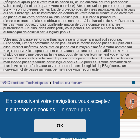
(désigné ci-après par « votre mot de passe »), et une adresse courriel personnelle
valide (désignée ci-après par « votre courriel »). Vos informations pour votre compte
sur « » sont protégées par les lois de protection des données applicables dans le pays
qui nous héberge. Toute information en-dehors de votre nom d’utilisateur, de votre mot
de passe et de votre adresse courriel requise par « » durant la procédure
d’enregistrement, qu’elle soit obligatoire ou non, reste à la discrétion de « ». Dans tous
les cas, vous pouvez choisir quelle information de votre compte sera affichée
publiquement. De plus, dans votre profil, vous pouvez souscrire ou non à l’envoi
automatique de courriel par le logiciel phpBB.
Votre mot de passe est crypté (hashage à sens unique) afin qu’il soit sécurisé.
Cependant, il est recommandé de ne pas utiliser le même mot de passe sur plusieurs
sites Internet différents. Votre mot de passe est le moyen d’accès à votre compte sur
« », conservez-le soigneusement et en aucun cas une personne affiliée de « », de
phpBB ou une d’une tierce partie ne peut vous demander légitimement votre mot de
passe. Si vous oubliez votre mot de passe, vous pouvez utiliser la fonction « J’ai oublié
mon mot de passe » fournie par le logiciel phpBB. Ce processus vous demandera de
fournir votre nom d’utilisateur et votre courriel, alors le logiciel phpBB générera un
nouveau mot de passe qui vous permettra de vous reconnecter.
Dossiers Techniques
Index du forum
En poursuivant votre navigation, vous acceptez
l’utilisation de cookies.
En savoir plus
OK
Développé par Forum Software © phpBB Limited
Traduit par phpBB-fr
Confidentialité
|
Conditions