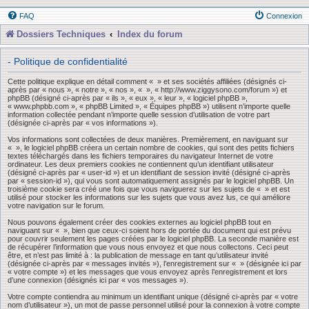
FAQ
Connexion
Dossiers Techniques
Index du forum
- Politique de confidentialité
Cette politique explique en détail comment « » et ses sociétés affiliées (désignés ci-
après par « nous », « notre », « nos », « », « http://www.ziggysono.com/forum ») et
phpBB (désigné ci-après par « ils », « eux », « leur », « logiciel phpBB »,
« www.phpbb.com », « phpBB Limited », « Équipes phpBB ») utilisent n’importe quelle
information collectée pendant n’importe quelle session d’utilisation de votre part
(désignée ci-après par « vos informations »).
Vos informations sont collectées de deux manières. Premièrement, en naviguant sur
« », le logiciel phpBB créera un certain nombre de cookies, qui sont des petits fichiers
textes téléchargés dans les fichiers temporaires du navigateur Internet de votre
ordinateur. Les deux premiers cookies ne contiennent qu’un identifiant utilisateur
(désigné ci-après par « user-id ») et un identifiant de session invité (désigné ci-après
par « session-id »), qui vous sont automatiquement assignés par le logiciel phpBB. Un
troisième cookie sera créé une fois que vous naviguerez sur les sujets de « » et est
utilisé pour stocker les informations sur les sujets que vous avez lus, ce qui améliore
votre navigation sur le forum.
Nous pouvons également créer des cookies externes au logiciel phpBB tout en
naviguant sur « », bien que ceux-ci soient hors de portée du document qui est prévu
pour couvrir seulement les pages créées par le logiciel phpBB. La seconde manière est
de récupérer l’information que vous nous envoyez et que nous collectons. Ceci peut
être, et n’est pas limité à : la publication de message en tant qu’utilisateur invité
(désignée ci-après par « messages invités »), l’enregistrement sur « » (désignée ici par
« votre compte ») et les messages que vous envoyez après l’enregistrement et lors
d’une connexion (désignés ici par « vos messages »).
Votre compte contiendra au minimum un identifiant unique (désigné ci-après par « votre
nom d’utilisateur »), un mot de passe personnel utilisé pour la connexion à votre compte