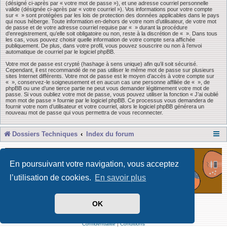
(désigné ci-après par « votre mot de passe »), et une adresse courriel personnelle
valide (désignée ci-après par « votre courriel »). Vos informations pour votre compte
sur « » sont protégées par les lois de protection des données applicables dans le pays
qui nous héberge. Toute information en-dehors de votre nom d’utilisateur, de votre mot
de passe et de votre adresse courriel requise par « » durant la procédure
d’enregistrement, qu’elle soit obligatoire ou non, reste à la discrétion de « ». Dans tous
les cas, vous pouvez choisir quelle information de votre compte sera affichée
publiquement. De plus, dans votre profil, vous pouvez souscrire ou non à l’envoi
automatique de courriel par le logiciel phpBB.
Votre mot de passe est crypté (hashage à sens unique) afin qu’il soit sécurisé.
Cependant, il est recommandé de ne pas utiliser le même mot de passe sur plusieurs
sites Internet différents. Votre mot de passe est le moyen d’accès à votre compte sur
« », conservez-le soigneusement et en aucun cas une personne affiliée de « », de
phpBB ou une d’une tierce partie ne peut vous demander légitimement votre mot de
passe. Si vous oubliez votre mot de passe, vous pouvez utiliser la fonction « J’ai oublié
mon mot de passe » fournie par le logiciel phpBB. Ce processus vous demandera de
fournir votre nom d’utilisateur et votre courriel, alors le logiciel phpBB générera un
nouveau mot de passe qui vous permettra de vous reconnecter.
Dossiers Techniques
Index du forum
En poursuivant votre navigation, vous acceptez
l’utilisation de cookies.
En savoir plus
OK
Développé par Forum Software © phpBB Limited
Traduit par phpBB-fr
Confidentialité
|
Conditions