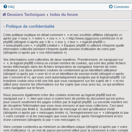
FAQ
Connexion
Dossiers Techniques
Index du forum
- Politique de confidentialité
Cette politique explique en détail comment « » et ses sociétés affiliées (désignés ci-
après par « nous », « notre », « nos », « », « http://www.ziggysono.com/forum ») et
phpBB (désigné ci-après par « ils », « eux », « leur », « logiciel phpBB »,
« www.phpbb.com », « phpBB Limited », « Équipes phpBB ») utilisent n’importe quelle
information collectée pendant n’importe quelle session d’utilisation de votre part
(désignée ci-après par « vos informations »).
Vos informations sont collectées de deux manières. Premièrement, en naviguant sur
« », le logiciel phpBB créera un certain nombre de cookies, qui sont des petits fichiers
textes téléchargés dans les fichiers temporaires du navigateur Internet de votre
ordinateur. Les deux premiers cookies ne contiennent qu’un identifiant utilisateur
(désigné ci-après par « user-id ») et un identifiant de session invité (désigné ci-après
par « session-id »), qui vous sont automatiquement assignés par le logiciel phpBB. Un
troisième cookie sera créé une fois que vous naviguerez sur les sujets de « » et est
utilisé pour stocker les informations sur les sujets que vous avez lus, ce qui améliore
votre navigation sur le forum.
Nous pouvons également créer des cookies externes au logiciel phpBB tout en
naviguant sur « », bien que ceux-ci soient hors de portée du document qui est prévu
pour couvrir seulement les pages créées par le logiciel phpBB. La seconde manière est
de récupérer l’information que vous nous envoyez et que nous collectons. Ceci peut
être, et n’est pas limité à : la publication de message en tant qu’utilisateur invité
(désignée ci-après par « messages invités »), l’enregistrement sur « » (désignée ici par
« votre compte ») et les messages que vous envoyez après l’enregistrement et lors
d’une connexion (désignés ici par « vos messages »).
Votre compte contiendra au minimum un identifiant unique (désigné ci-après par « votre
nom d’utilisateur »), un mot de passe personnel utilisé pour la connexion à votre compte