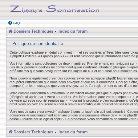
FAQ
Dossiers Techniques
Index du forum
- Politique de confidentialité
Cette politique explique en détail comment « » et ses sociétés affiliées (désignés ci-a
« phpBB Limited », « Équipes phpBB ») utilisent n’importe quelle information collectée p
Vos informations sont collectées de deux manières. Premièrement, en naviguant sur « »,
Les deux premiers cookies ne contiennent qu’un identifiant utilisateur (désigné ci-aprè
créé une fois que vous naviguerez sur les sujets de « » et est utilisé pour stocker les
Nous pouvons également créer des cookies externes au logiciel phpBB tout en navigua
récupérer l’information que vous nous envoyez et que nous collectons. Ceci peut être, et
compte ») et les messages que vous envoyez après l’enregistrement et lors d’une co
Votre compte contiendra au minimum un identifiant unique (désigné ci-après par « votre
(désignée ci-après par « votre courriel »). Vos informations pour votre compte sur « 
de votre adresse courriel requise par « » durant la procédure d’enregistrement, qu’elle
profil, vous pouvez souscrire ou non à l’envoi automatique de courriel par le logiciel p
Votre mot de passe est crypté (hashage à sens unique) afin qu’il soit sécurisé. Cepen
conservez-le soigneusement et en aucun cas une personne affiliée de « », de phpBB ou
passe » fournie par le logiciel phpBB. Ce processus vous demandera de fournir votre n
Dossiers Techniques
Index du forum