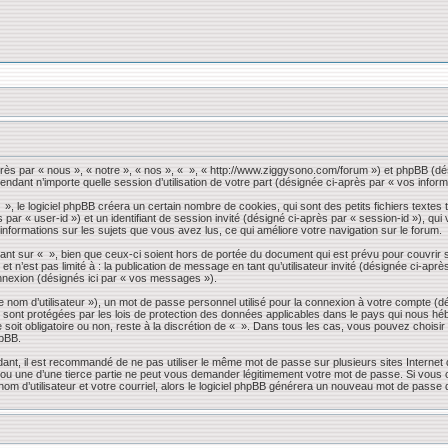
près par « nous », « notre », « nos », « », « http://www.ziggysono.com/forum ») et phpBB (dés
endant n’importe quelle session d’utilisation de votre part (désignée ci-après par « vos inform
 le logiciel phpBB créera un certain nombre de cookies, qui sont des petits fichiers textes t
s par « user-id ») et un identifiant de session invité (désigné ci-après par « session-id »), 
 informations sur les sujets que vous avez lus, ce qui améliore votre navigation sur le forum.
nt sur « », bien que ceux-ci soient hors de portée du document qui est prévu pour couvrir 
 n’est pas limité à : la publication de message en tant qu’utilisateur invité (désignée ci-apr
nnexion (désignés ici par « vos messages »).
 nom d’utilisateur »), un mot de passe personnel utilisé pour la connexion à votre compte (d
» sont protégées par les lois de protection des données applicables dans le pays qui nous héb
 soit obligatoire ou non, reste à la discrétion de « ». Dans tous les cas, vous pouvez choisi
hpBB.
dant, il est recommandé de ne pas utiliser le même mot de passe sur plusieurs sites Internet
 une d’une tierce partie ne peut vous demander légitimement votre mot de passe. Si vous oub
om d’utilisateur et votre courriel, alors le logiciel phpBB générera un nouveau mot de passe