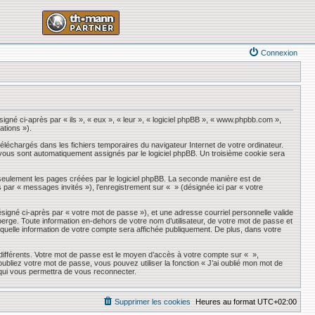
Connexion
igné ci-après par « ils », « eux », « leur », « logiciel phpBB », « www.phpbb.com »,
ations »).
éléchargés dans les fichiers temporaires du navigateur Internet de votre ordinateur.
qui vous sont automatiquement assignés par le logiciel phpBB. Un troisième cookie sera
seulement les pages créées par le logiciel phpBB. La seconde manière est de
ès par « messages invités »), l’enregistrement sur « » (désignée ici par « votre
ésigné ci-après par « votre mot de passe »), et une adresse courriel personnelle valide
erge. Toute information en-dehors de votre nom d’utilisateur, de votre mot de passe et
r quelle information de votre compte sera affichée publiquement. De plus, dans votre
 différents. Votre mot de passe est le moyen d’accès à votre compte sur « »,
liez votre mot de passe, vous pouvez utiliser la fonction « J’ai oublié mon mot de
 qui vous permettra de vous reconnecter.
Supprimer les cookies
Heures au format
UTC+02:00