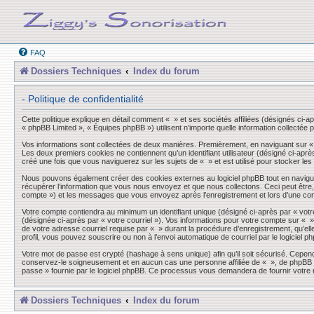
FAQ
Dossiers Techniques
Index du forum
- Politique de confidentialité
Cette politique explique en détail comment « » et ses sociétés affiliées (désignés ci-a
« phpBB Limited », « Équipes phpBB ») utilisent n’importe quelle information collectée p
Vos informations sont collectées de deux manières. Premièrement, en naviguant sur « »,
Les deux premiers cookies ne contiennent qu’un identifiant utilisateur (désigné ci-aprè
créé une fois que vous naviguerez sur les sujets de « » et est utilisé pour stocker les
Nous pouvons également créer des cookies externes au logiciel phpBB tout en navigua
récupérer l’information que vous nous envoyez et que nous collectons. Ceci peut être, et
compte ») et les messages que vous envoyez après l’enregistrement et lors d’une co
Votre compte contiendra au minimum un identifiant unique (désigné ci-après par « votre
(désignée ci-après par « votre courriel »). Vos informations pour votre compte sur « 
de votre adresse courriel requise par « » durant la procédure d’enregistrement, qu’elle
profil, vous pouvez souscrire ou non à l’envoi automatique de courriel par le logiciel p
Votre mot de passe est crypté (hashage à sens unique) afin qu’il soit sécurisé. Cepen
conservez-le soigneusement et en aucun cas une personne affiliée de « », de phpBB ou
passe » fournie par le logiciel phpBB. Ce processus vous demandera de fournir votre n
Dossiers Techniques
Index du forum