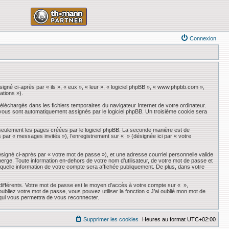
Connexion
igné ci-après par « ils », « eux », « leur », « logiciel phpBB », « www.phpbb.com »,
ations »).
éléchargés dans les fichiers temporaires du navigateur Internet de votre ordinateur.
qui vous sont automatiquement assignés par le logiciel phpBB. Un troisième cookie sera
seulement les pages créées par le logiciel phpBB. La seconde manière est de
ès par « messages invités »), l’enregistrement sur « » (désignée ici par « votre
ésigné ci-après par « votre mot de passe »), et une adresse courriel personnelle valide
erge. Toute information en-dehors de votre nom d’utilisateur, de votre mot de passe et
r quelle information de votre compte sera affichée publiquement. De plus, dans votre
 différents. Votre mot de passe est le moyen d’accès à votre compte sur « »,
liez votre mot de passe, vous pouvez utiliser la fonction « J’ai oublié mon mot de
 qui vous permettra de vous reconnecter.
Supprimer les cookies
Heures au format
UTC+02:00