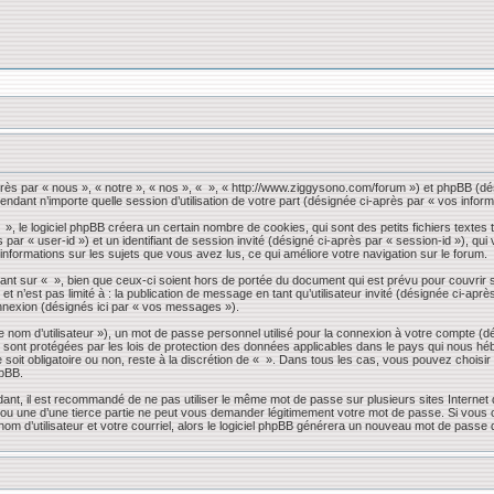
près par « nous », « notre », « nos », « », « http://www.ziggysono.com/forum ») et phpBB (dés
endant n’importe quelle session d’utilisation de votre part (désignée ci-après par « vos inform
 le logiciel phpBB créera un certain nombre de cookies, qui sont des petits fichiers textes t
s par « user-id ») et un identifiant de session invité (désigné ci-après par « session-id »), 
 informations sur les sujets que vous avez lus, ce qui améliore votre navigation sur le forum.
nt sur « », bien que ceux-ci soient hors de portée du document qui est prévu pour couvrir 
 n’est pas limité à : la publication de message en tant qu’utilisateur invité (désignée ci-apr
nnexion (désignés ici par « vos messages »).
 nom d’utilisateur »), un mot de passe personnel utilisé pour la connexion à votre compte (d
» sont protégées par les lois de protection des données applicables dans le pays qui nous héb
 soit obligatoire ou non, reste à la discrétion de « ». Dans tous les cas, vous pouvez choisi
hpBB.
dant, il est recommandé de ne pas utiliser le même mot de passe sur plusieurs sites Internet
 une d’une tierce partie ne peut vous demander légitimement votre mot de passe. Si vous oub
om d’utilisateur et votre courriel, alors le logiciel phpBB générera un nouveau mot de passe