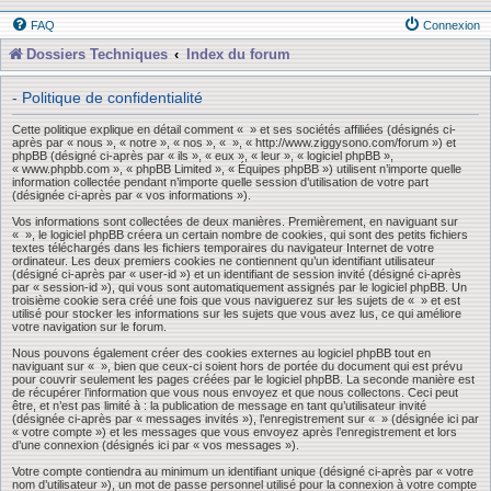
FAQ
Connexion
Dossiers Techniques
Index du forum
- Politique de confidentialité
Cette politique explique en détail comment « » et ses sociétés affiliées (désignés ci-
après par « nous », « notre », « nos », « », « http://www.ziggysono.com/forum ») et
phpBB (désigné ci-après par « ils », « eux », « leur », « logiciel phpBB »,
« www.phpbb.com », « phpBB Limited », « Équipes phpBB ») utilisent n’importe quelle
information collectée pendant n’importe quelle session d’utilisation de votre part
(désignée ci-après par « vos informations »).
Vos informations sont collectées de deux manières. Premièrement, en naviguant sur
« », le logiciel phpBB créera un certain nombre de cookies, qui sont des petits fichiers
textes téléchargés dans les fichiers temporaires du navigateur Internet de votre
ordinateur. Les deux premiers cookies ne contiennent qu’un identifiant utilisateur
(désigné ci-après par « user-id ») et un identifiant de session invité (désigné ci-après
par « session-id »), qui vous sont automatiquement assignés par le logiciel phpBB. Un
troisième cookie sera créé une fois que vous naviguerez sur les sujets de « » et est
utilisé pour stocker les informations sur les sujets que vous avez lus, ce qui améliore
votre navigation sur le forum.
Nous pouvons également créer des cookies externes au logiciel phpBB tout en
naviguant sur « », bien que ceux-ci soient hors de portée du document qui est prévu
pour couvrir seulement les pages créées par le logiciel phpBB. La seconde manière est
de récupérer l’information que vous nous envoyez et que nous collectons. Ceci peut
être, et n’est pas limité à : la publication de message en tant qu’utilisateur invité
(désignée ci-après par « messages invités »), l’enregistrement sur « » (désignée ici par
« votre compte ») et les messages que vous envoyez après l’enregistrement et lors
d’une connexion (désignés ici par « vos messages »).
Votre compte contiendra au minimum un identifiant unique (désigné ci-après par « votre
nom d’utilisateur »), un mot de passe personnel utilisé pour la connexion à votre compte