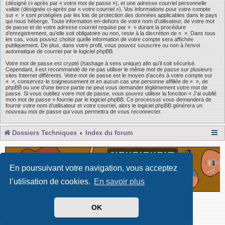
(désigné ci-après par « votre mot de passe »), et une adresse courriel personnelle
valide (désignée ci-après par « votre courriel »). Vos informations pour votre compte
sur « » sont protégées par les lois de protection des données applicables dans le pays
qui nous héberge. Toute information en-dehors de votre nom d’utilisateur, de votre mot
de passe et de votre adresse courriel requise par « » durant la procédure
d’enregistrement, qu’elle soit obligatoire ou non, reste à la discrétion de « ». Dans tous
les cas, vous pouvez choisir quelle information de votre compte sera affichée
publiquement. De plus, dans votre profil, vous pouvez souscrire ou non à l’envoi
automatique de courriel par le logiciel phpBB.
Votre mot de passe est crypté (hashage à sens unique) afin qu’il soit sécurisé.
Cependant, il est recommandé de ne pas utiliser le même mot de passe sur plusieurs
sites Internet différents. Votre mot de passe est le moyen d’accès à votre compte sur
« », conservez-le soigneusement et en aucun cas une personne affiliée de « », de
phpBB ou une d’une tierce partie ne peut vous demander légitimement votre mot de
passe. Si vous oubliez votre mot de passe, vous pouvez utiliser la fonction « J’ai oublié
mon mot de passe » fournie par le logiciel phpBB. Ce processus vous demandera de
fournir votre nom d’utilisateur et votre courriel, alors le logiciel phpBB générera un
nouveau mot de passe qui vous permettra de vous reconnecter.
Dossiers Techniques
Index du forum
En poursuivant votre navigation, vous acceptez
l’utilisation de cookies.
En savoir plus
Développé par Forum Software © phpBB Limited
OK
Traduit par phpBB-fr
Confidentialité
|
Conditions